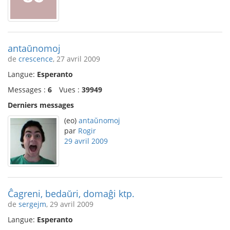
antaŭnomoj
de
crescence
, 27 avril 2009
Langue:
Esperanto
Messages :
6
Vues :
39949
Derniers messages
(eo)
antaŭnomoj
par
Rogir
29 avril 2009
Ĉagreni, bedaŭri, domaĝi ktp.
de
sergejm
, 29 avril 2009
Langue:
Esperanto