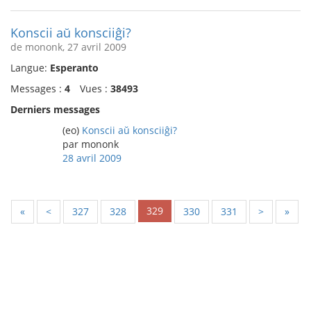
Konscii aŭ konsciiĝi?
de mononk, 27 avril 2009
Langue:
Esperanto
Messages :
4
Vues :
38493
Derniers messages
(eo)
Konscii aŭ konsciiĝi?
par mononk
28 avril 2009
329
«
<
327
328
330
331
>
»