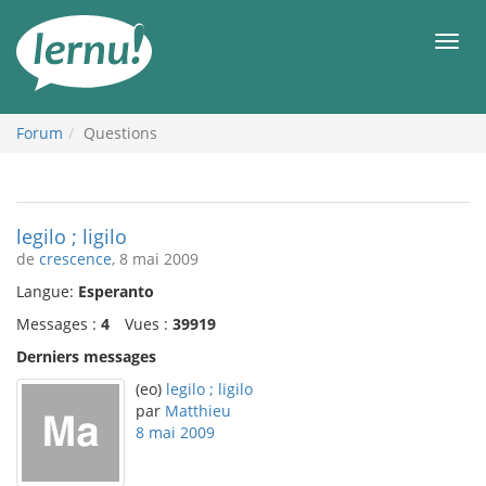
Aller
au
Men
contenu
Forum
Questions
legilo ; ligilo
de
crescence
, 8 mai 2009
Langue:
Esperanto
Messages :
4
Vues :
39919
Derniers messages
(eo)
legilo ; ligilo
par
Matthieu
8 mai 2009