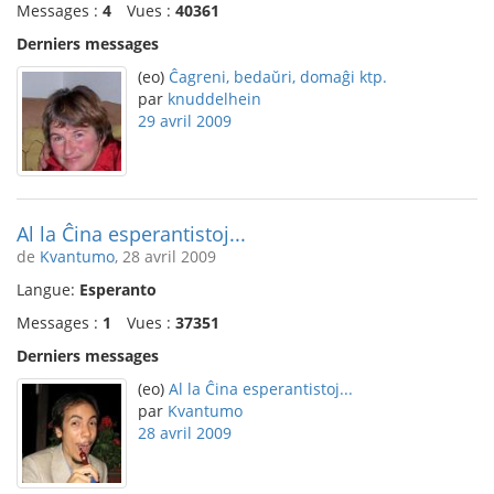
Messages :
4
Vues :
40361
Derniers messages
(eo)
Ĉagreni, bedaŭri, domaĝi ktp.
par
knuddelhein
29 avril 2009
Al la Ĉina esperantistoj...
de
Kvantumo
, 28 avril 2009
Langue:
Esperanto
Messages :
1
Vues :
37351
Derniers messages
(eo)
Al la Ĉina esperantistoj...
par
Kvantumo
28 avril 2009