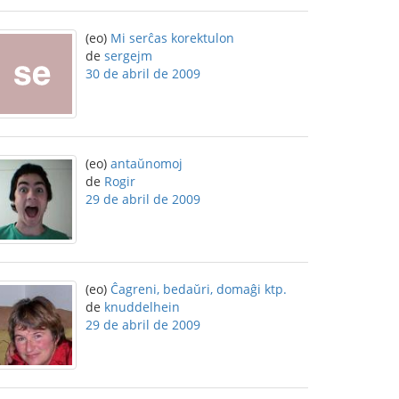
(eo)
Mi serĉas korektulon
de
sergejm
30 de abril de 2009
(eo)
antaŭnomoj
de
Rogir
29 de abril de 2009
(eo)
Ĉagreni, bedaŭri, domaĝi ktp.
de
knuddelhein
29 de abril de 2009