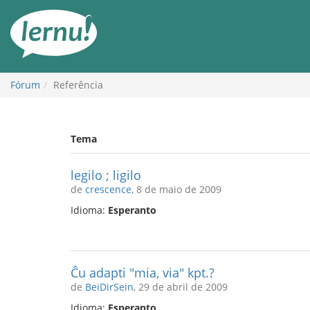
Ir
ao
conteúdo
Fórum
Referência
Tema
legilo ; ligilo
de
crescence
, 8 de maio de 2009
Idioma:
Esperanto
Ĉu adapti "mia, via" kpt.?
de
BeiDirSein
, 29 de abril de 2009
Idioma:
Esperanto