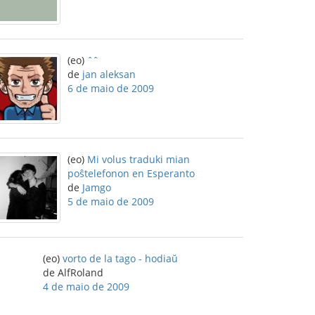
(eo)
ˆˆ
de
jan aleksan
6 de maio de 2009
(eo)
Mi volus traduki mian
poŝtelefonon en Esperanto
de
Jamgo
5 de maio de 2009
(eo)
vorto de la tago - hodiaŭ
de AlfRoland
4 de maio de 2009