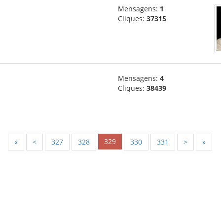
Mensagens:
1
Cliques:
37315
Mensagens:
4
Cliques:
38439
329
«
<
327
328
330
331
>
»