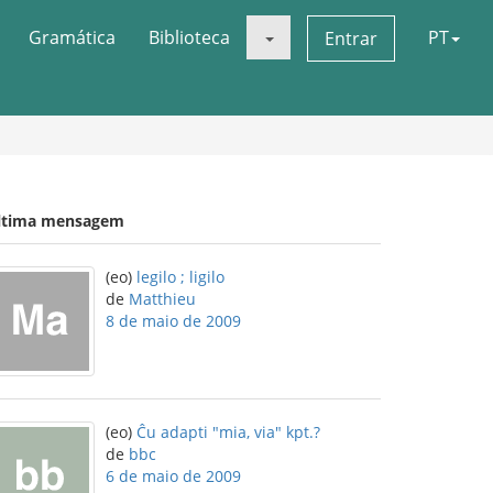
Gramática
Biblioteca
PT
Entrar
ltima mensagem
(eo)
legilo ; ligilo
de
Matthieu
8 de maio de 2009
(eo)
Ĉu adapti "mia, via" kpt.?
de
bbc
6 de maio de 2009