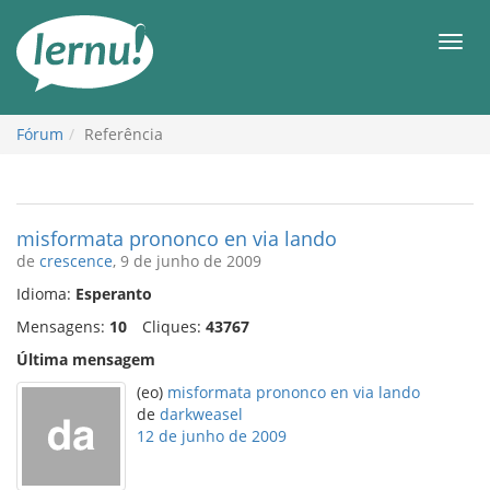
Ir
ao
Men
conteúdo
Fórum
Referência
misformata prononco en via lando
de
crescence
, 9 de junho de 2009
Idioma:
Esperanto
Mensagens:
10
Cliques:
43767
Última mensagem
(eo)
misformata prononco en via lando
de
darkweasel
12 de junho de 2009