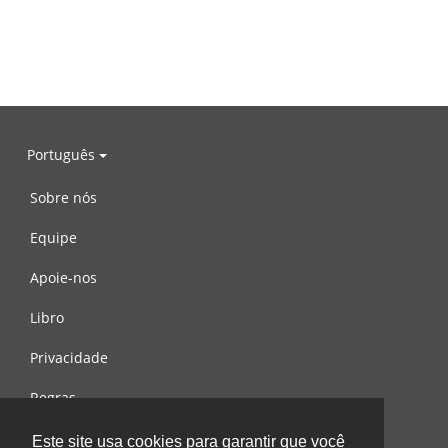
Português
Sobre nós
Equipe
Apoie-nos
Libro
Privacidade
Regras
Contacte-nos
Este site usa cookies para garantir que você