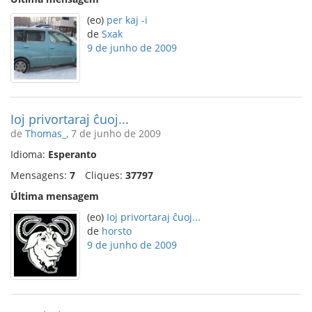
(eo)
per kaj -i
de
Sxak
9 de junho de 2009
Ioj privortaraj ĉuoj...
de
Thomas_
, 7 de junho de 2009
Idioma:
Esperanto
Mensagens:
7
Cliques:
37797
Última mensagem
(eo)
Ioj privortaraj ĉuoj...
de
horsto
9 de junho de 2009