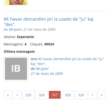
Mi havas demandon pri la uzado de "ju" kaj
"des".
de
lBrajonl
, 27 de maio de 2009
Idioma:
Esperanto
Mensagens:
4
Cliques:
40924
Última mensagem
(eo)
Mi havas demandon pri la uzado de "ju"
kaj "des".
de
lBrajonl
27 de maio de 2009
327
«
<
325
326
328
329
>
»