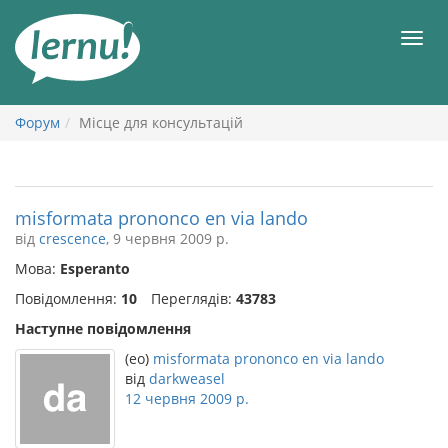
До
змісту
Мен
Форум
Місце для консультацій
misformata prononco en via lando
від
crescence
, 9 червня 2009 р.
Мова:
Esperanto
Повідомлення:
10
Переглядів:
43783
Наступне повідомлення
(eo)
misformata prononco en via lando
від
darkweasel
12 червня 2009 р.