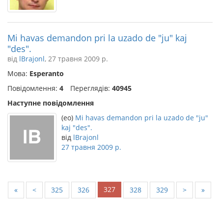
Mi havas demandon pri la uzado de "ju" kaj
"des".
від
lBrajonl
, 27 травня 2009 р.
Мова:
Esperanto
Повідомлення:
4
Переглядів:
40945
Наступне повідомлення
(eo)
Mi havas demandon pri la uzado de "ju"
kaj "des".
від
lBrajonl
27 травня 2009 р.
327
«
<
325
326
328
329
>
»