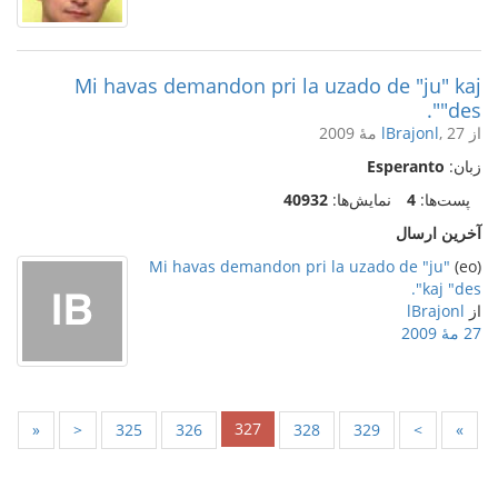
Mi havas demandon pri la uzado de "ju" kaj
"des".
از
, 27 مهٔ 2009
lBrajonl
زبان:
Esperanto
پست‌ها:
4
نمایش‌ها:
40932
آخرین ارسال
Mi havas demandon pri la uzado de "ju"
(eo)
kaj "des".
از
lBrajonl
27 مهٔ 2009
327
«
<
325
326
328
329
>
»