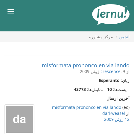
رود
ه
فهرس
حتوا
انجمن
مركز مشاوره
misformata prononco en via lando
از
, 9 ژوئن 2009
crescence
زبان:
Esperanto
پست‌ها:
10
نمایش‌ها:
43773
آخرین ارسال
misformata prononco en via lando
(eo)
از
darkweasel
12 ژوئن 2009