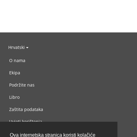
Hrvatski
O nama
Ekipa
Podržite nas
Libro
Zaštita podataka
Uvjeti korištenja
Kontaktiraj nas
Ova internetska stranica koristi kolačiće