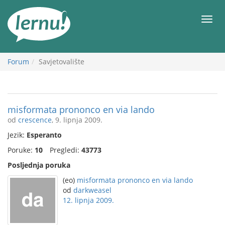
Sadržaj
Meni
Forum
Savjetovalište
misformata prononco en via lando
od
crescence
, 9. lipnja 2009.
Jezik:
Esperanto
Poruke:
10
Pregledi:
43773
Posljednja poruka
(eo)
misformata prononco en via lando
od
darkweasel
12. lipnja 2009.