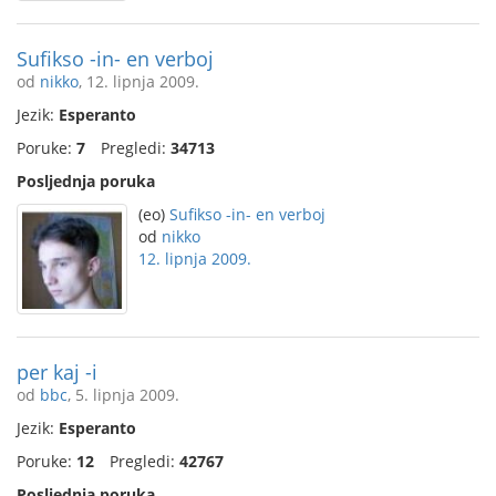
Sufikso -in- en verboj
od
nikko
, 12. lipnja 2009.
Jezik:
Esperanto
Poruke:
7
Pregledi:
34713
Posljednja poruka
(eo)
Sufikso -in- en verboj
od
nikko
12. lipnja 2009.
per kaj -i
od
bbc
, 5. lipnja 2009.
Jezik:
Esperanto
Poruke:
12
Pregledi:
42767
Posljednja poruka