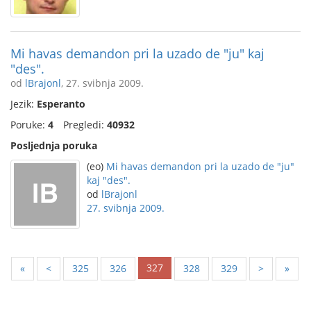
Mi havas demandon pri la uzado de "ju" kaj
"des".
od
lBrajonl
, 27. svibnja 2009.
Jezik:
Esperanto
Poruke:
4
Pregledi:
40932
Posljednja poruka
(eo)
Mi havas demandon pri la uzado de "ju"
kaj "des".
od
lBrajonl
27. svibnja 2009.
327
«
<
325
326
328
329
>
»