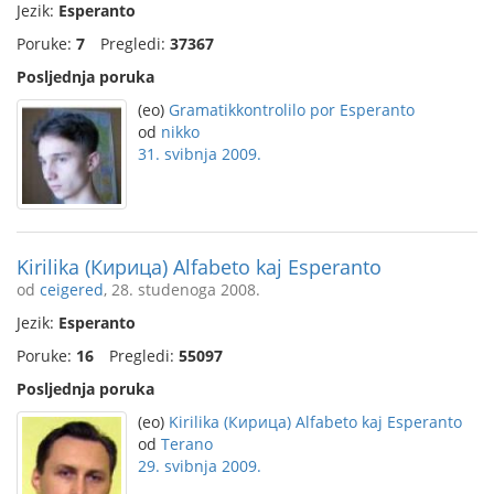
Jezik:
Esperanto
Poruke:
7
Pregledi:
37367
Posljednja poruka
(eo)
Gramatikkontrolilo por Esperanto
od
nikko
31. svibnja 2009.
Kirilika (Кирица) Alfabeto kaj Esperanto
od
ceigered
, 28. studenoga 2008.
Jezik:
Esperanto
Poruke:
16
Pregledi:
55097
Posljednja poruka
(eo)
Kirilika (Кирица) Alfabeto kaj Esperanto
od
Terano
29. svibnja 2009.