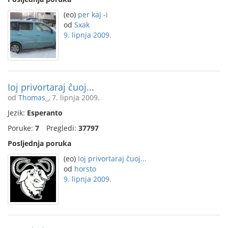
(eo)
per kaj -i
od
Sxak
9. lipnja 2009.
Ioj privortaraj ĉuoj...
od
Thomas_
, 7. lipnja 2009.
Jezik:
Esperanto
Poruke:
7
Pregledi:
37797
Posljednja poruka
(eo)
Ioj privortaraj ĉuoj...
od
horsto
9. lipnja 2009.