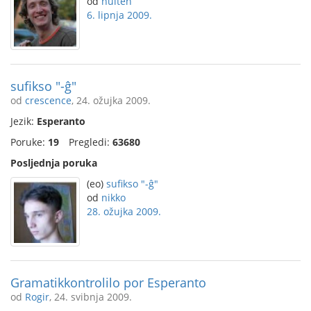
od
hulten
6. lipnja 2009.
sufikso "-ĝ"
od
crescence
, 24. ožujka 2009.
Jezik:
Esperanto
Poruke:
19
Pregledi:
63680
Posljednja poruka
(eo)
sufikso "-ĝ"
od
nikko
28. ožujka 2009.
Gramatikkontrolilo por Esperanto
od
Rogir
, 24. svibnja 2009.