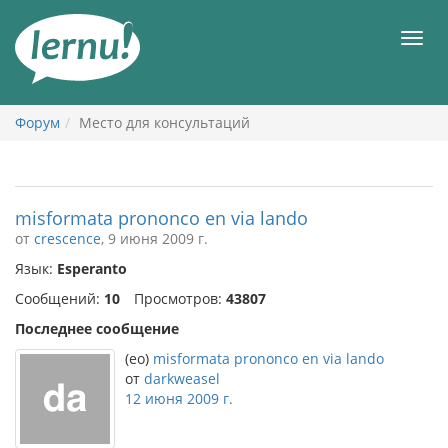
К
содержанию
Мен
Форум
Место для консультаций
misformata prononco en via lando
от
crescence
, 9 июня 2009 г.
Язык:
Esperanto
Сообщений:
10
Просмотров:
43807
Последнее сообщение
(eo)
misformata prononco en via lando
от
darkweasel
12 июня 2009 г.