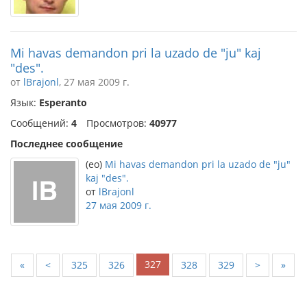
Mi havas demandon pri la uzado de "ju" kaj
"des".
от
lBrajonl
, 27 мая 2009 г.
Язык:
Esperanto
Сообщений:
4
Просмотров:
40977
Последнее сообщение
(eo)
Mi havas demandon pri la uzado de "ju"
kaj "des".
от
lBrajonl
27 мая 2009 г.
327
«
<
325
326
328
329
>
»