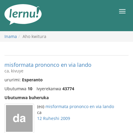
Ku
rupapuro
Urut
rw'ibirimwo
Inama
Aho kwitura
misformata prononco en via lando
ca, kivuye
ururimi:
Esperanto
Ubutumwa
10
Ivyerekanwa
43774
Ubutumwa buheruka
(eo)
misformata prononco en via lando
ca
12 Ruheshi 2009