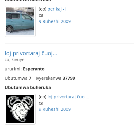
(eo)
per kaj -i
ca
9 Ruheshi 2009
Ioj privortaraj ĉuoj...
ca, kivuye
ururimi:
Esperanto
Ubutumwa
7
Ivyerekanwa
37799
Ubutumwa buheruka
(eo)
Ioj privortaraj ĉuoj...
ca
9 Ruheshi 2009