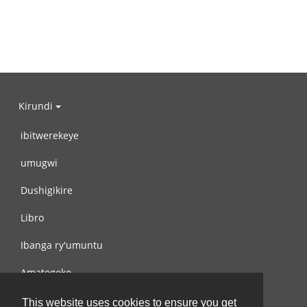
Kirundi
ibitwerekeye
umugwi
Dushigikire
Libro
Ibanga ry'umuntu
Amategeko
Turondere
This website uses cookies to ensure you get