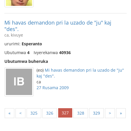
Mi havas demandon pri la uzado de "ju" kaj
"des".
ca, kivuye
ururimi:
Esperanto
Ubutumwa
4
Ivyerekanwa
40936
Ubutumwa buheruka
(eo)
Mi havas demandon pri la uzado de "ju"
kaj "des".
ca
27 Rusama 2009
327
«
<
325
326
328
329
>
»