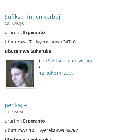
Sufikso -in- en verboj
ca, kivuye
ururimi:
Esperanto
Ubutumwa
7
Ivyerekanwa
34716
Ubutumwa buheruka
(eo)
Sufikso -in- en verboj
ca
12 Ruheshi 2009
per kaj -i
ca, kivuye
ururimi:
Esperanto
Ubutumwa
12
Ivyerekanwa
42767
Ubutumwa buheruka