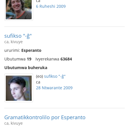
ca
6 Ruheshi 2009
sufikso "-ĝ"
ca, kivuye
ururimi:
Esperanto
Ubutumwa
19
Ivyerekanwa
63684
Ubutumwa buheruka
(eo)
sufikso "-ĝ"
ca
28 Ntwarante 2009
Gramatikkontrolilo por Esperanto
ca, kivuye