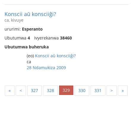
Konscii aŭ konsciiĝi?
ca, kivuye
ururimi:
Esperanto
Ubutumwa
4
Ivyerekanwa
38460
Ubutumwa buheruka
(eo)
Konscii aŭ konsciiĝi?
ca
28 Ndamukiza 2009
329
«
<
327
328
330
331
>
»