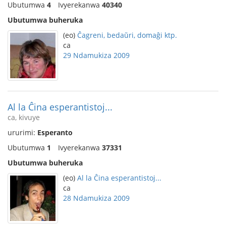
Ubutumwa
4
Ivyerekanwa
40340
Ubutumwa buheruka
(eo)
Ĉagreni, bedaŭri, domaĝi ktp.
ca
29 Ndamukiza 2009
Al la Ĉina esperantistoj...
ca, kivuye
ururimi:
Esperanto
Ubutumwa
1
Ivyerekanwa
37331
Ubutumwa buheruka
(eo)
Al la Ĉina esperantistoj...
ca
28 Ndamukiza 2009