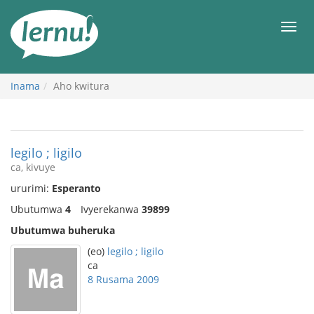
Ku
rupapuro
Urut
rw'ibirimwo
Inama
Aho kwitura
legilo ; ligilo
ca, kivuye
ururimi:
Esperanto
Ubutumwa
4
Ivyerekanwa
39899
Ubutumwa buheruka
(eo)
legilo ; ligilo
ca
8 Rusama 2009