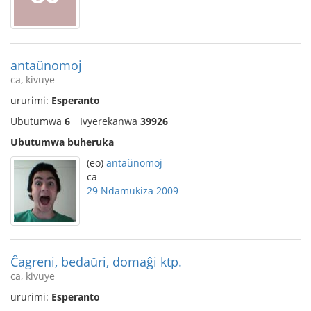
antaŭnomoj
ca, kivuye
ururimi:
Esperanto
Ubutumwa
6
Ivyerekanwa
39926
Ubutumwa buheruka
(eo)
antaŭnomoj
ca
29 Ndamukiza 2009
Ĉagreni, bedaŭri, domaĝi ktp.
ca, kivuye
ururimi:
Esperanto