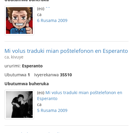
(eo)
ˆˆ
ca
6 Rusama 2009
Mi volus traduki mian poŝtelefonon en Esperanto
ca, kivuye
ururimi:
Esperanto
Ubutumwa
1
Ivyerekanwa
35510
Ubutumwa buheruka
(eo)
Mi volus traduki mian poŝtelefonon en
Esperanto
ca
5 Rusama 2009