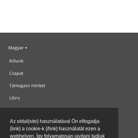
Magyar
Rólunk
Csapat
Támogass minket
Libro
Adatvédelem
Az oldal{site} használatával Ön elfogadja
Használati feltételek
{link} a cookie-k {/link} használatát ezen a
Írj nekünk
webhelyen. Így folyamatosan javítani tudjuk