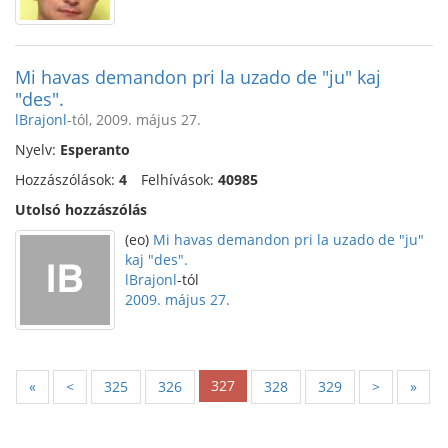
Mi havas demandon pri la uzado de "ju" kaj
"des".
lBrajonl
-tól, 2009. május 27.
Nyelv:
Esperanto
Hozzászólások:
4
Felhívások:
40985
Utolsó hozzászólás
(eo)
Mi havas demandon pri la uzado de "ju"
kaj "des".
lBrajonl
-tól
2009. május 27.
327
«
<
325
326
328
329
>
»