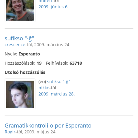
hulten
-tól
2009. június 6.
sufikso "-ĝ"
crescence
-tól, 2009. március 24.
Nyelv:
Esperanto
Hozzászólások:
19
Felhívások:
63718
Utolsó hozzászólás
(eo)
sufikso "-ĝ"
nikko
-tól
2009. március 28.
Gramatikkontrolilo por Esperanto
Rogir
-tól, 2009. május 24.