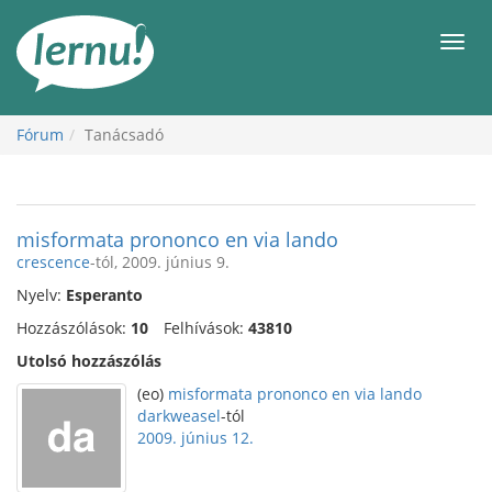
Tartalom
Men
Fórum
Tanácsadó
misformata prononco en via lando
crescence
-tól, 2009. június 9.
Nyelv:
Esperanto
Hozzászólások:
10
Felhívások:
43810
Utolsó hozzászólás
(eo)
misformata prononco en via lando
darkweasel
-tól
2009. június 12.