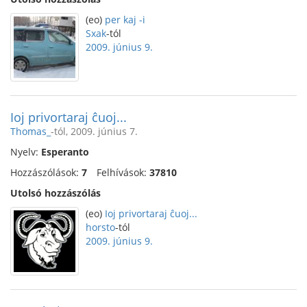
(eo)
per kaj -i
Sxak
-tól
2009. június 9.
Ioj privortaraj ĉuoj...
Thomas_
-tól, 2009. június 7.
Nyelv:
Esperanto
Hozzászólások:
7
Felhívások:
37810
Utolsó hozzászólás
(eo)
Ioj privortaraj ĉuoj...
horsto
-tól
2009. június 9.