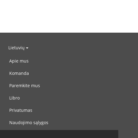
Lietuvių
Apie mus
Komanda
Paremkite mus
Libro
Privatumas
Naudojimo sąlygos
Susisiekite su mumis