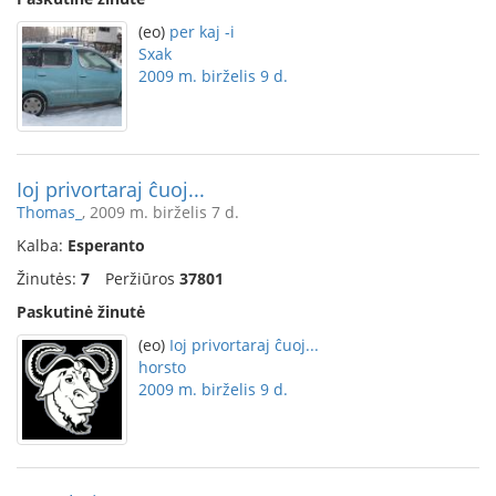
(eo)
per kaj -i
Sxak
2009 m. birželis 9 d.
Ioj privortaraj ĉuoj...
Thomas_
, 2009 m. birželis 7 d.
Kalba:
Esperanto
Žinutės:
7
Peržiūros
37801
Paskutinė žinutė
(eo)
Ioj privortaraj ĉuoj...
horsto
2009 m. birželis 9 d.