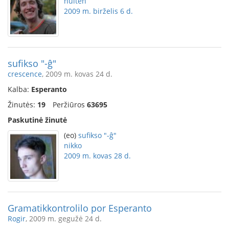
hulten
2009 m. birželis 6 d.
sufikso "-ĝ"
crescence
, 2009 m. kovas 24 d.
Kalba:
Esperanto
Žinutės:
19
Peržiūros
63695
Paskutinė žinutė
(eo)
sufikso "-ĝ"
nikko
2009 m. kovas 28 d.
Gramatikkontrolilo por Esperanto
Rogir
, 2009 m. gegužė 24 d.