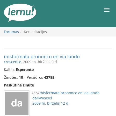
Į
turinį
Meni
Forumas
Konsultacijos
misformata prononco en via lando
crescence
, 2009 m. birželis 9 d.
Kalba:
Esperanto
Žinutės:
10
Peržiūros
43785
Paskutinė žinutė
(eo)
misformata prononco en via lando
darkweasel
2009 m. birželis 12 d.