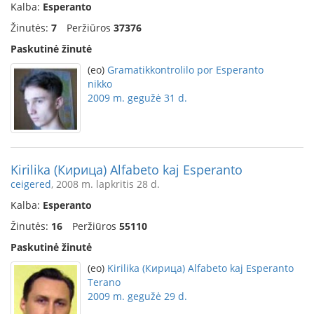
Kalba:
Esperanto
Žinutės:
7
Peržiūros
37376
Paskutinė žinutė
(eo)
Gramatikkontrolilo por Esperanto
nikko
2009 m. gegužė 31 d.
Kirilika (Кирица) Alfabeto kaj Esperanto
ceigered
, 2008 m. lapkritis 28 d.
Kalba:
Esperanto
Žinutės:
16
Peržiūros
55110
Paskutinė žinutė
(eo)
Kirilika (Кирица) Alfabeto kaj Esperanto
Terano
2009 m. gegužė 29 d.