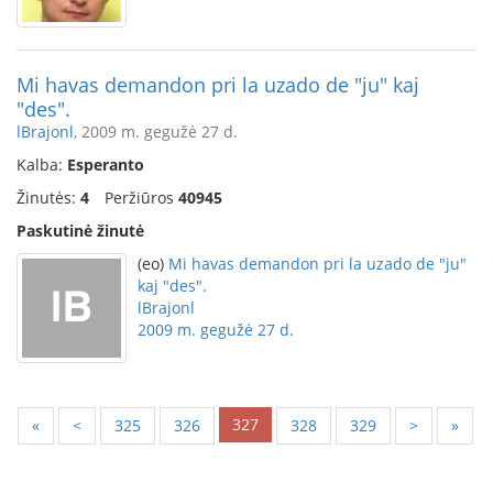
Mi havas demandon pri la uzado de "ju" kaj
"des".
lBrajonl
, 2009 m. gegužė 27 d.
Kalba:
Esperanto
Žinutės:
4
Peržiūros
40945
Paskutinė žinutė
(eo)
Mi havas demandon pri la uzado de "ju"
kaj "des".
lBrajonl
2009 m. gegužė 27 d.
327
«
<
325
326
328
329
>
»