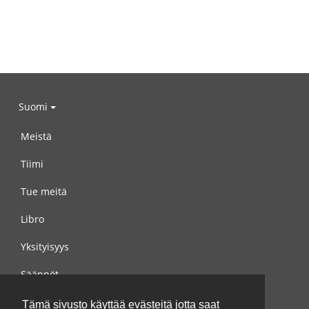
Suomi
Meistä
Tiimi
Tue meitä
Libro
Yksityisyys
Säännöt
Ota yhteyttä meihin
Tämä sivusto käyttää evästeitä jotta saat