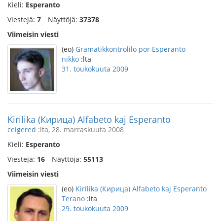
Kieli:
Esperanto
Viestejä:
7
Näyttöjä:
37378
Viimeisin viesti
(eo)
Gramatikkontrolilo por Esperanto
nikko
:lta
31. toukokuuta 2009
Kirilika (Кирица) Alfabeto kaj Esperanto
ceigered
:lta, 28. marraskuuta 2008
Kieli:
Esperanto
Viestejä:
16
Näyttöjä:
55113
Viimeisin viesti
(eo)
Kirilika (Кирица) Alfabeto kaj Esperanto
Terano
:lta
29. toukokuuta 2009