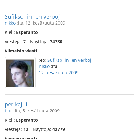
Sufikso -in- en verboj
nikko
:lta, 12. kesäkuuta 2009
Kieli:
Esperanto
Viestejä:
7
Näyttöjä:
34730
Viimeisin viesti
(eo)
Sufikso -in- en verboj
nikko
:lta
12. kesäkuuta 2009
per kaj -i
bbc
:lta, 5. kesäkuuta 2009
Kieli:
Esperanto
Viestejä:
12
Näyttöjä:
42779
Viimeisin viesti