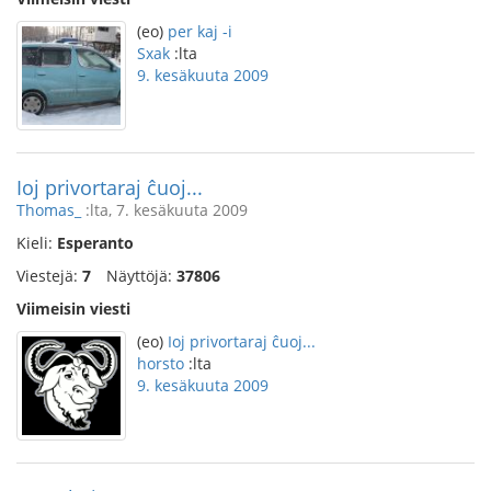
(eo)
per kaj -i
Sxak
:lta
9. kesäkuuta 2009
Ioj privortaraj ĉuoj...
Thomas_
:lta, 7. kesäkuuta 2009
Kieli:
Esperanto
Viestejä:
7
Näyttöjä:
37806
Viimeisin viesti
(eo)
Ioj privortaraj ĉuoj...
horsto
:lta
9. kesäkuuta 2009