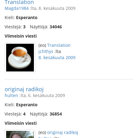
Translation
Magda1984
:lta, 8. kesäkuuta 2009
Kieli:
Esperanto
Viestejä:
3
Näyttöjä:
34046
Viimeisin viesti
(eo)
Translation
jchthys
:lta
8. kesäkuuta 2009
originaj radikoj
hulten
:lta, 6. kesäkuuta 2009
Kieli:
Esperanto
Viestejä:
4
Näyttöjä:
36854
Viimeisin viesti
(eo)
originaj radikoj