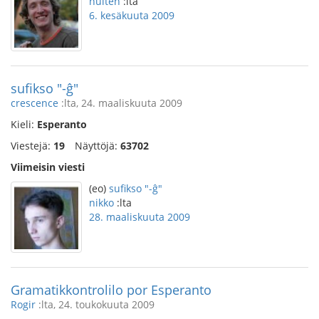
hulten
:lta
6. kesäkuuta 2009
sufikso "-ĝ"
crescence
:lta, 24. maaliskuuta 2009
Kieli:
Esperanto
Viestejä:
19
Näyttöjä:
63702
Viimeisin viesti
(eo)
sufikso "-ĝ"
nikko
:lta
28. maaliskuuta 2009
Gramatikkontrolilo por Esperanto
Rogir
:lta, 24. toukokuuta 2009