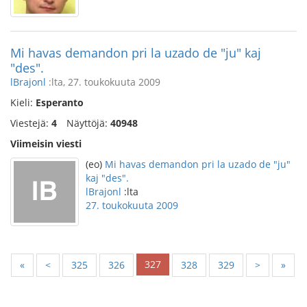
Mi havas demandon pri la uzado de "ju" kaj
"des".
lBrajonl
:lta, 27. toukokuuta 2009
Kieli:
Esperanto
Viestejä:
4
Näyttöjä:
40948
Viimeisin viesti
(eo)
Mi havas demandon pri la uzado de "ju"
kaj "des".
lBrajonl
:lta
27. toukokuuta 2009
327
«
<
325
326
328
329
>
»