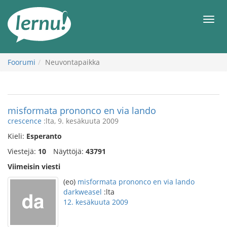
Tästä
sisältöön
Men
Foorumi
Neuvontapaikka
misformata prononco en via lando
crescence
:lta, 9. kesäkuuta 2009
Kieli:
Esperanto
Viestejä:
10
Näyttöjä:
43791
Viimeisin viesti
(eo)
misformata prononco en via lando
darkweasel
:lta
12. kesäkuuta 2009