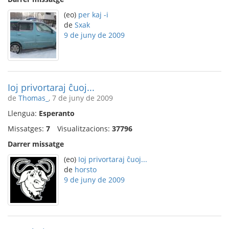
(eo)
per kaj -i
de
Sxak
9 de juny de 2009
Ioj privortaraj ĉuoj...
de
Thomas_
, 7 de juny de 2009
Llengua:
Esperanto
Missatges:
7
Visualitzacions:
37796
Darrer missatge
(eo)
Ioj privortaraj ĉuoj...
de
horsto
9 de juny de 2009