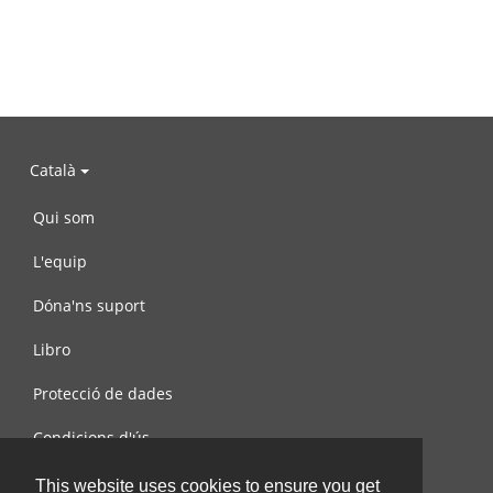
Català
Qui som
L'equip
Dóna'ns suport
Libro
Protecció de dades
Condicions d'ús
Contacta amb nosaltres
This website uses cookies to ensure you get