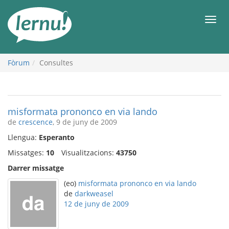
Al
contingut
Men
Fòrum
Consultes
misformata prononco en via lando
de
crescence
, 9 de juny de 2009
Llengua:
Esperanto
Missatges:
10
Visualitzacions:
43750
Darrer missatge
(eo)
misformata prononco en via lando
de
darkweasel
12 de juny de 2009