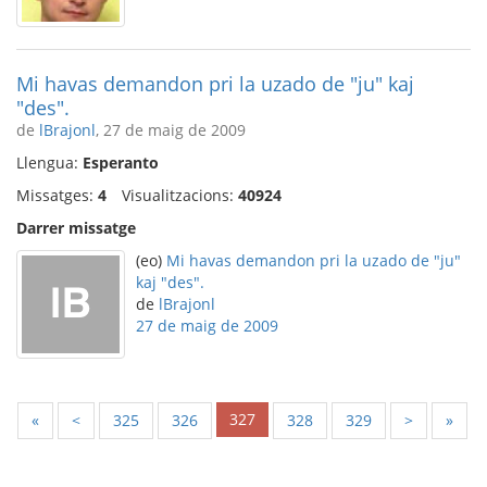
Mi havas demandon pri la uzado de "ju" kaj
"des".
de
lBrajonl
, 27 de maig de 2009
Llengua:
Esperanto
Missatges:
4
Visualitzacions:
40924
Darrer missatge
(eo)
Mi havas demandon pri la uzado de "ju"
kaj "des".
de
lBrajonl
27 de maig de 2009
327
«
<
325
326
328
329
>
»