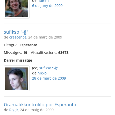
de
hulten
6 de juny de 2009
sufikso "-ĝ"
de
crescence
, 24 de març de 2009
Llengua:
Esperanto
Missatges:
19
Visualitzacions:
63673
Darrer missatge
(eo)
sufikso "-ĝ"
de
nikko
28 de març de 2009
Gramatikkontrolilo por Esperanto
de
Rogir
, 24 de maig de 2009