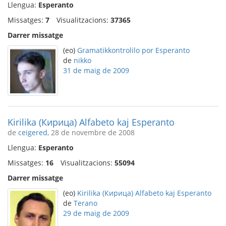
Llengua:
Esperanto
Missatges:
7
Visualitzacions:
37365
Darrer missatge
(eo)
Gramatikkontrolilo por Esperanto
de
nikko
31 de maig de 2009
Kirilika (Кирица) Alfabeto kaj Esperanto
de
ceigered
, 28 de novembre de 2008
Llengua:
Esperanto
Missatges:
16
Visualitzacions:
55094
Darrer missatge
(eo)
Kirilika (Кирица) Alfabeto kaj Esperanto
de
Terano
29 de maig de 2009