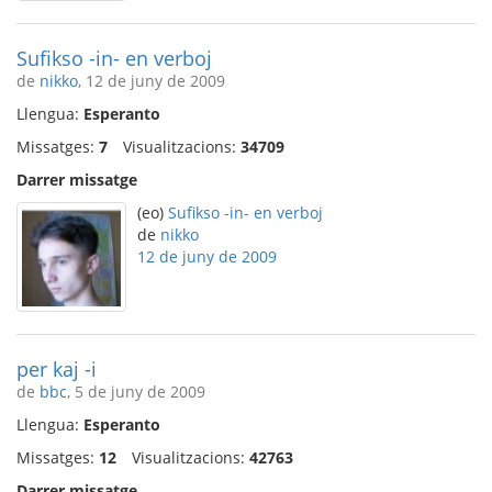
Sufikso -in- en verboj
de
nikko
, 12 de juny de 2009
Llengua:
Esperanto
Missatges:
7
Visualitzacions:
34709
Darrer missatge
(eo)
Sufikso -in- en verboj
de
nikko
12 de juny de 2009
per kaj -i
de
bbc
, 5 de juny de 2009
Llengua:
Esperanto
Missatges:
12
Visualitzacions:
42763
Darrer missatge