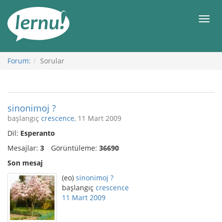
İçerik
Görüntüleme
Men
Forum:
Sorular
sinonimoj ?
başlangıç
crescence
, 11 Mart 2009
Dil:
Esperanto
Mesajlar:
3
Görüntüleme:
36690
Son mesaj
(eo)
sinonimoj ?
başlangıç
crescence
11 Mart 2009