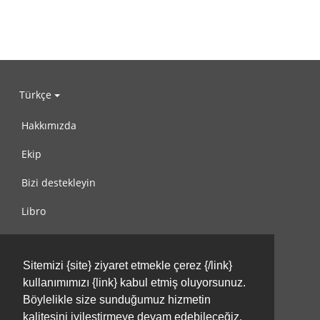
Türkçe
Hakkımızda
Ekip
Bizi destekleyin
Libro
Gizlilik Politikası
Sitemizi {site} ziyaret etmekle çerez {/link}
Kullanım Koşulları
kullanımımızı {link} kabul etmiş oluyorsunuz.
Bize ulaşın
Böylelikle size sunduğumuz hizmetin
kalitesini iyileştirmeye devam edebileceğiz.