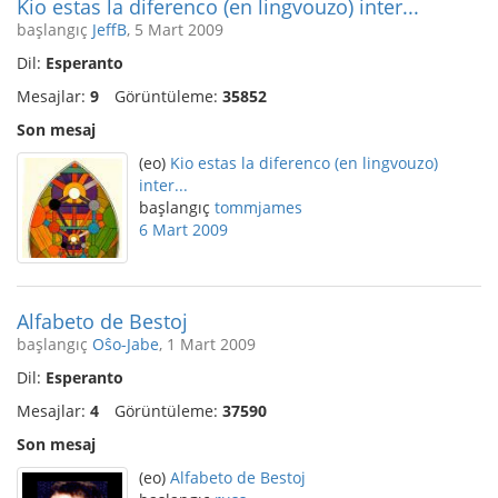
Kio estas la diferenco (en lingvouzo) inter...
başlangıç
JeffB
, 5 Mart 2009
Dil:
Esperanto
Mesajlar:
9
Görüntüleme:
35852
Son mesaj
(eo)
Kio estas la diferenco (en lingvouzo)
inter...
başlangıç
tommjames
6 Mart 2009
Alfabeto de Bestoj
başlangıç
Oŝo-Jabe
, 1 Mart 2009
Dil:
Esperanto
Mesajlar:
4
Görüntüleme:
37590
Son mesaj
(eo)
Alfabeto de Bestoj