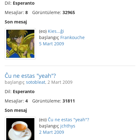
Dil:
Esperanto
Mesajlar:
8
Görüntüleme:
32965
Son mesaj
(eo)
Kies...ĝi
başlangıç
Frankouche
5 Mart 2009
Ĉu ne estas "yeah"?
başlangıç
sotobleat
, 2 Mart 2009
Dil:
Esperanto
Mesajlar:
4
Görüntüleme:
31811
Son mesaj
(eo)
Ĉu ne estas "yeah"?
başlangıç
jchthys
2 Mart 2009