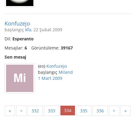
Konfuzejo
başlangıç
kfa
, 22 Şubat 2009
Dil:
Esperanto
Mesajlar:
6
Görüntüleme:
39167
Son mesaj
(eo)
Konfuzejo
başlangıç
Miland
1 Mart 2009
334
«
<
332
333
335
336
>
»