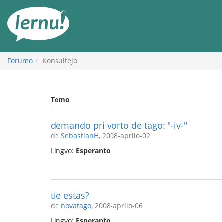
Al
la
enhavo
Forumo
Konsultejo
Temo
demando pri vorto de tago: "-iv-"
de
SebastianH
, 2008-aprilo-02
Lingvo:
Esperanto
tie estas?
de
novatago
, 2008-aprilo-06
Lingvo:
Esperanto