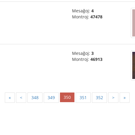
Mesaĝoj:
4
Montroj:
47478
Mesaĝoj:
3
Montroj:
46913
350
«
<
348
349
351
352
>
»