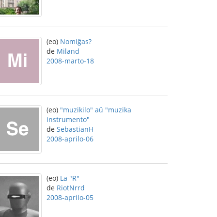
(eo)
Nomiĝas?
de
Miland
2008-marto-18
(eo)
"muzikilo" aŭ "muzika
instrumento"
de
SebastianH
2008-aprilo-06
(eo)
La "R"
de
RiotNrrd
2008-aprilo-05