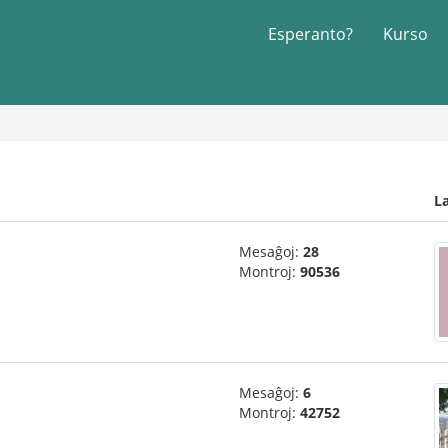
Esperanto?
Kurso
L
Mesaĝoj:
28
Montroj:
90536
Mesaĝoj:
6
Montroj:
42752