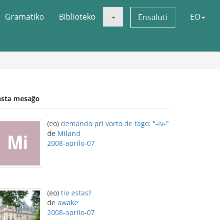
Gramatiko
Biblioteko
EO
Ensaluti
asta mesaĝo
(eo)
demando pri vorto de tago: "-iv-"
de
Miland
2008-aprilo-07
(eo)
tie estas?
de
awake
2008-aprilo-07