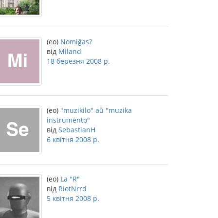
(eo)
Nomiĝas?
від
Miland
18 березня 2008 р.
(eo)
"muzikilo" aŭ "muzika
instrumento"
від
SebastianH
6 квітня 2008 р.
(eo)
La "R"
від
RiotNrrd
5 квітня 2008 р.