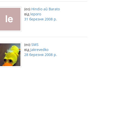
(eo)
Hindio aŭ Barato
від
leporo
31 березня 2008 р.
(eo)
SMS
від
Jakrevedko
28 березня 2008 р.