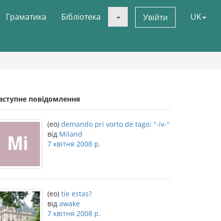
Граматика
Бібліотека
UK
Увійти
аступне повідомлення
(eo)
demando pri vorto de tago: "-iv-"
від
Miland
7 квітня 2008 р.
(eo)
tie estas?
від
awake
7 квітня 2008 р.