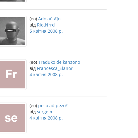
(eo)
Ado aŭ Aĵo
від
RiotNrrd
5 квітня 2008 р.
(eo)
Traduko de kanzono
від
Francesca_Elanor
4 квітня 2008 р.
(eo)
peso aŭ pezo?
від
sergejm
4 квітня 2008 р.