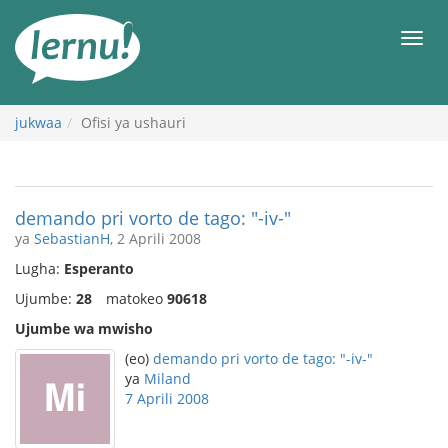
Kwa
maudhui
orod
jukwaa
Ofisi ya ushauri
demando pri vorto de tago: "-iv-"
ya
SebastianH
, 2 Aprili 2008
Lugha:
Esperanto
Ujumbe:
28
matokeo
90618
Ujumbe wa mwisho
(eo)
demando pri vorto de tago: "-iv-"
ya
Miland
7 Aprili 2008