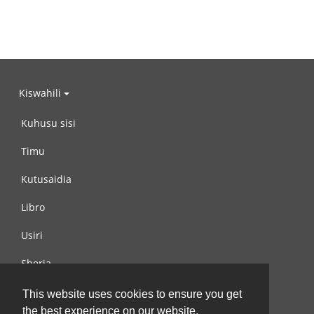
Kiswahili
Kuhusu sisi
Timu
Kutusaidia
Libro
Usiri
Sheria
Wasiliana na si
This website uses cookies to ensure you get
the best experience on our website.