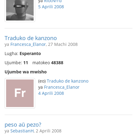
ya
RiotNrrd
5 Aprili 2008
Traduko de kanzono
ya
Francesca_Elanor
, 27 Machi 2008
Lugha:
Esperanto
Ujumbe:
11
matokeo
48388
Ujumbe wa mwisho
(eo)
Traduko de kanzono
ya
Francesca_Elanor
4 Aprili 2008
peso aŭ pezo?
ya
SebastianH
, 2 Aprili 2008