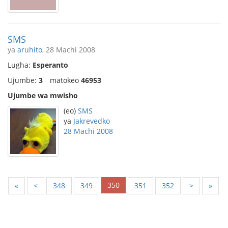
SMS
ya
aruhito
, 28 Machi 2008
Lugha:
Esperanto
Ujumbe:
3
matokeo
46953
Ujumbe wa mwisho
(eo)
SMS
ya
Jakrevedko
28 Machi 2008
350
«
<
348
349
351
352
>
»