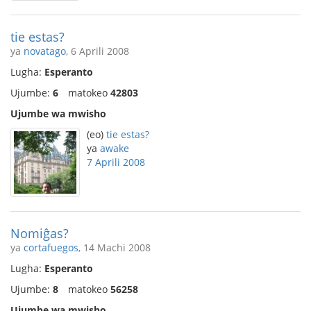
tie estas?
ya
novatago
, 6 Aprili 2008
Lugha:
Esperanto
Ujumbe:
6
matokeo
42803
Ujumbe wa mwisho
(eo)
tie estas?
ya
awake
7 Aprili 2008
Nomiĝas?
ya
cortafuegos
, 14 Machi 2008
Lugha:
Esperanto
Ujumbe:
8
matokeo
56258
Ujumbe wa mwisho