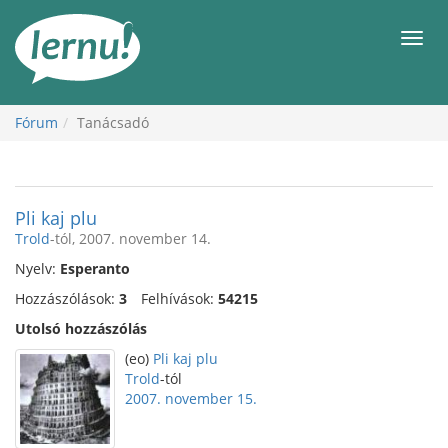
Tartalom
Men
Fórum
Tanácsadó
Pli kaj plu
Trold
-tól, 2007. november 14.
Nyelv:
Esperanto
Hozzászólások:
3
Felhívások:
54215
Utolsó hozzászólás
(eo)
Pli kaj plu
Trold
-tól
2007. november 15.