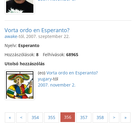
Vorta ordo en Esperanto?
awake
-tól, 2007. szeptember 22.
Nyelv:
Esperanto
Hozzászólások:
8
Felhívások:
68965
Utolsó hozzászólás
(eo)
Vorta ordo en Esperanto?
yugary
-tól
2007. november 2.
356
«
<
354
355
357
358
>
»