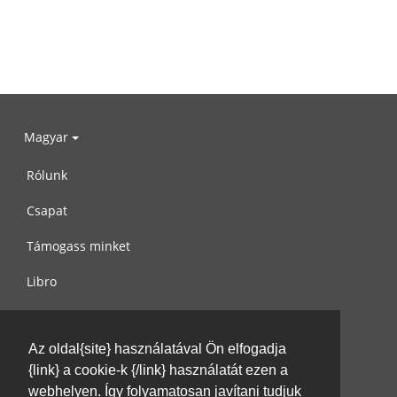
Magyar
Rólunk
Csapat
Támogass minket
Libro
Adatvédelem
Az oldal{site} használatával Ön elfogadja
Használati feltételek
{link} a cookie-k {/link} használatát ezen a
Írj nekünk
webhelyen. Így folyamatosan javítani tudjuk