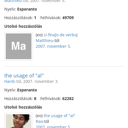
Matthieu
-tól, 2007. november 5.
Nyelv:
Esperanto
Hozzászólások:
1
Felhívások:
49709
Utolsó hozzászólás
(eo)
U-finaĵo de verboj
Matthieu
-tól
2007. november 5.
the usage of "al"
Hardi
-tól, 2007. november 3.
Nyelv:
Esperanto
Hozzászólások:
8
Felhívások:
62282
Utolsó hozzászólás
(eo)
the usage of "al"
Rao
-tól
2007. november 5.