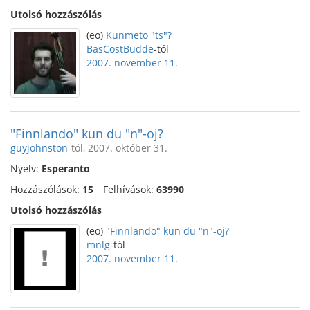
Utolsó hozzászólás
(eo)
Kunmeto "ts"?
BasCostBudde
-tól
2007. november 11.
"Finnlando" kun du "n"-oj?
guyjohnston
-tól, 2007. október 31.
Nyelv:
Esperanto
Hozzászólások:
15
Felhívások:
63990
Utolsó hozzászólás
(eo)
"Finnlando" kun du "n"-oj?
mnlg
-tól
2007. november 11.