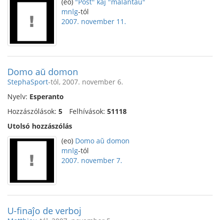
(eo)
"Post" kaj "malantaŭ"
mnlg
-tól
2007. november 11.
Domo aŭ domon
StephaSport
-tól, 2007. november 6.
Nyelv:
Esperanto
Hozzászólások:
5
Felhívások:
51118
Utolsó hozzászólás
(eo)
Domo aŭ domon
mnlg
-tól
2007. november 7.
U-finaĵo de verboj