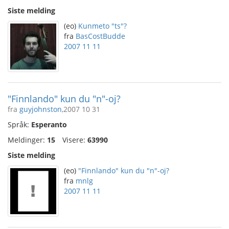
Siste melding
(eo)
Kunmeto "ts"?
fra
BasCostBudde
2007 11 11
"Finnlando" kun du "n"-oj?
fra
guyjohnston
,2007 10 31
Språk:
Esperanto
Meldinger:
15
Visere:
63990
Siste melding
(eo)
"Finnlando" kun du "n"-oj?
fra
mnlg
2007 11 11