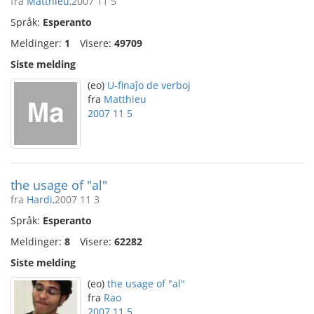
fra
Matthieu
,2007 11 5
Språk:
Esperanto
Meldinger:
1
Visere:
49709
Siste melding
(eo)
U-finaĵo de verboj
fra
Matthieu
2007 11 5
the usage of "al"
fra
Hardi
,2007 11 3
Språk:
Esperanto
Meldinger:
8
Visere:
62282
Siste melding
(eo)
the usage of "al"
fra
Rao
2007 11 5