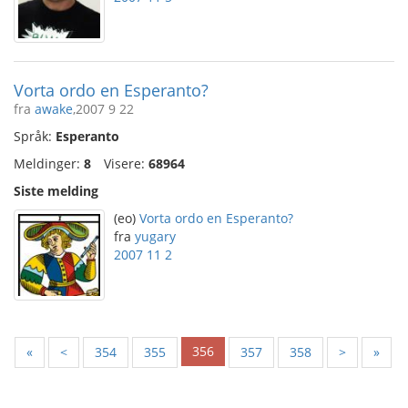
Vorta ordo en Esperanto?
fra
awake
,2007 9 22
Språk:
Esperanto
Meldinger:
8
Visere:
68964
Siste melding
(eo)
Vorta ordo en Esperanto?
fra
yugary
2007 11 2
356
«
<
354
355
357
358
>
»