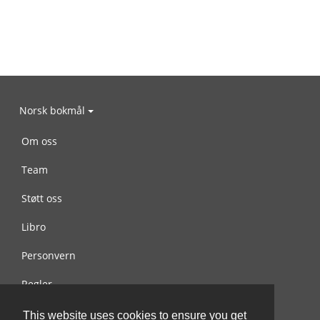
Norsk bokmål
Om oss
Team
Støtt oss
Libro
Personvern
Regler
Kontakt oss
This website uses cookies to ensure you get