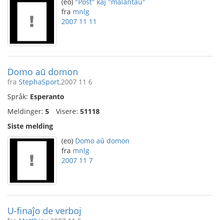
(eo)
"Post" kaj "malantaŭ"
fra
mnlg
2007 11 11
Domo aŭ domon
fra
StephaSport
,2007 11 6
Språk:
Esperanto
Meldinger:
5
Visere:
51118
Siste melding
(eo)
Domo aŭ domon
fra
mnlg
2007 11 7
U-finaĵo de verboj