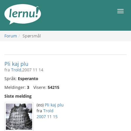
Til
innholdet
Meny
Forum
Spørsmål
Pli kaj plu
fra
Trold
,2007 11 14
Språk:
Esperanto
Meldinger:
3
Visere:
54215
Siste melding
(eo)
Pli kaj plu
fra
Trold
2007 11 15