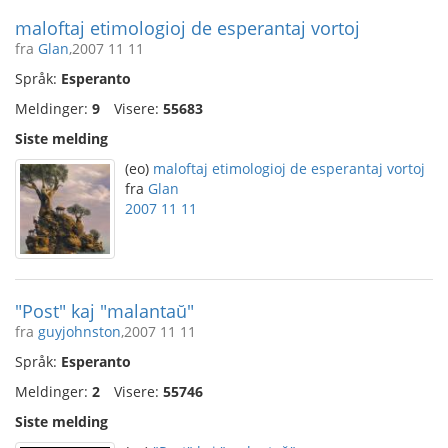
maloftaj etimologioj de esperantaj vortoj
fra
Glan
,2007 11 11
Språk:
Esperanto
Meldinger:
9
Visere:
55683
Siste melding
(eo)
maloftaj etimologioj de esperantaj vortoj
fra
Glan
2007 11 11
"Post" kaj "malantaŭ"
fra
guyjohnston
,2007 11 11
Språk:
Esperanto
Meldinger:
2
Visere:
55746
Siste melding