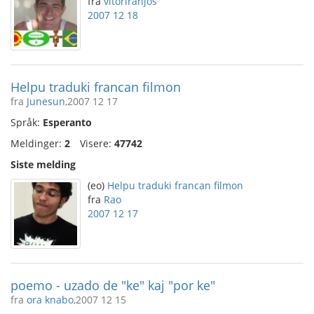
fra
vitorlranjos
2007 12 18
Helpu traduki francan filmon
fra
Junesun
,2007 12 17
Språk:
Esperanto
Meldinger:
2
Visere:
47742
Siste melding
(eo)
Helpu traduki francan filmon
fra
Rao
2007 12 17
poemo - uzado de "ke" kaj "por ke"
fra
ora knabo
,2007 12 15