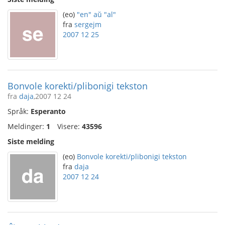
(eo)
"en" aŭ "al"
fra
sergejm
2007 12 25
Bonvole korekti/plibonigi tekston
fra
daja
,2007 12 24
Språk:
Esperanto
Meldinger:
1
Visere:
43596
Siste melding
(eo)
Bonvole korekti/plibonigi tekston
fra
daja
2007 12 24