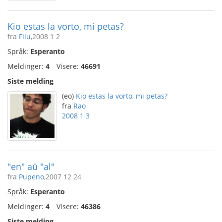
Kio estas la vorto, mi petas?
fra
Filu
,2008 1 2
Språk:
Esperanto
Meldinger:
4
Visere:
46691
Siste melding
(eo)
Kio estas la vorto, mi petas?
fra
Rao
2008 1 3
"en" aŭ "al"
fra
Pupeno
,2007 12 24
Språk:
Esperanto
Meldinger:
4
Visere:
46386
Siste melding