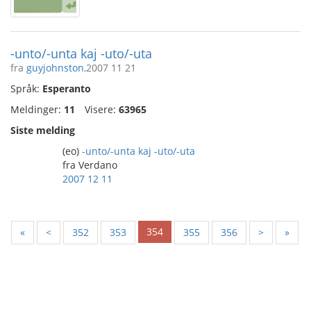
-unto/-unta kaj -uto/-uta
fra
guyjohnston
,2007 11 21
Språk:
Esperanto
Meldinger:
11
Visere:
63965
Siste melding
(eo)
-unto/-unta kaj -uto/-uta
fra Verdano
2007 12 11
354
«
<
352
353
355
356
>
»