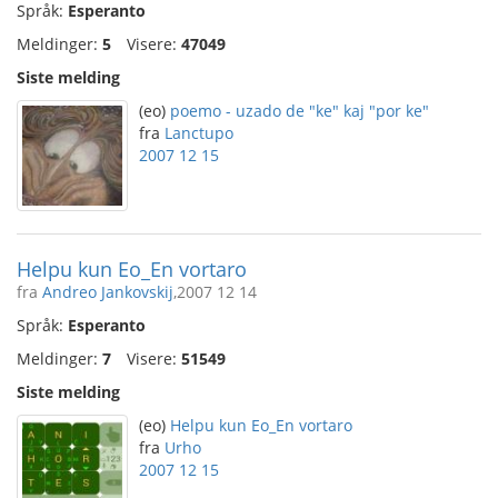
Språk:
Esperanto
Meldinger:
5
Visere:
47049
Siste melding
(eo)
poemo - uzado de "ke" kaj "por ke"
fra
Lanctupo
2007 12 15
Helpu kun Eo_En vortaro
fra
Andreo Jankovskij
,2007 12 14
Språk:
Esperanto
Meldinger:
7
Visere:
51549
Siste melding
(eo)
Helpu kun Eo_En vortaro
fra
Urho
2007 12 15