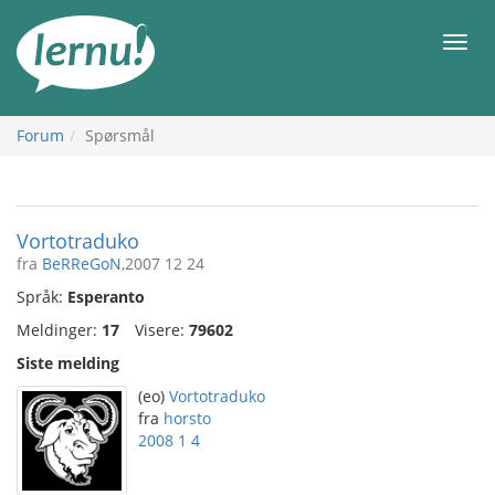
Til
innholdet
Meny
Forum
Spørsmål
Vortotraduko
fra
BeRReGoN
,2007 12 24
Språk:
Esperanto
Meldinger:
17
Visere:
79602
Siste melding
(eo)
Vortotraduko
fra
horsto
2008 1 4