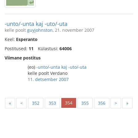
-unto/-unta kaj -uto/-uta
kelle poolt
guyjohnston
, 21. november 2007
Keel:
Esperanto
Postitused:
11
Külastusi:
64006
Viimane postitus
(eo)
-unto/-unta kaj -uto/-uta
kelle poolt Verdano
11. detsember 2007
354
«
<
352
353
355
356
>
»