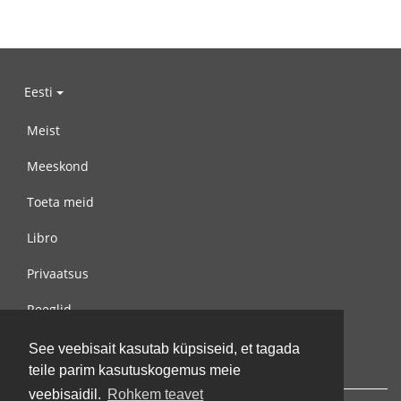
Eesti
Meist
Meeskond
Toeta meid
Libro
Privaatsus
Reeglid
Võta meiega ühendust
See veebisait kasutab küpsiseid, et tagada
teile parim kasutuskogemus meie
veebisaidil.
Rohkem teavet