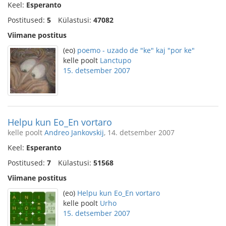
Keel:
Esperanto
Postitused:
5
Külastusi:
47082
Viimane postitus
(eo)
poemo - uzado de "ke" kaj "por ke"
kelle poolt
Lanctupo
15. detsember 2007
Helpu kun Eo_En vortaro
kelle poolt
Andreo Jankovskij
, 14. detsember 2007
Keel:
Esperanto
Postitused:
7
Külastusi:
51568
Viimane postitus
(eo)
Helpu kun Eo_En vortaro
kelle poolt
Urho
15. detsember 2007