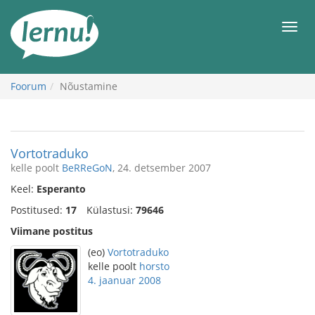
Sisu
juurde
Men
Foorum
Nõustamine
Vortotraduko
kelle poolt
BeRReGoN
, 24. detsember 2007
Keel:
Esperanto
Postitused:
17
Külastusi:
79646
Viimane postitus
(eo)
Vortotraduko
kelle poolt
horsto
4. jaanuar 2008