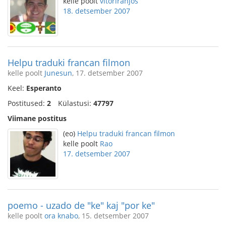
kelle poolt
vitorlranjos
18. detsember 2007
Helpu traduki francan filmon
kelle poolt
Junesun
, 17. detsember 2007
Keel:
Esperanto
Postitused:
2
Külastusi:
47797
Viimane postitus
(eo)
Helpu traduki francan filmon
kelle poolt
Rao
17. detsember 2007
poemo - uzado de "ke" kaj "por ke"
kelle poolt
ora knabo
, 15. detsember 2007