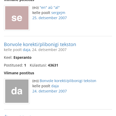
(eo)
"en" aŭ "al"
kelle poolt
sergejm
25. detsember 2007
Bonvole korekti/plibonigi tekston
kelle poolt
daja
, 24. detsember 2007
Keel:
Esperanto
Postitused:
1
Külastusi:
43631
Viimane postitus
(eo)
Bonvole korekti/plibonigi tekston
kelle poolt
daja
24. detsember 2007