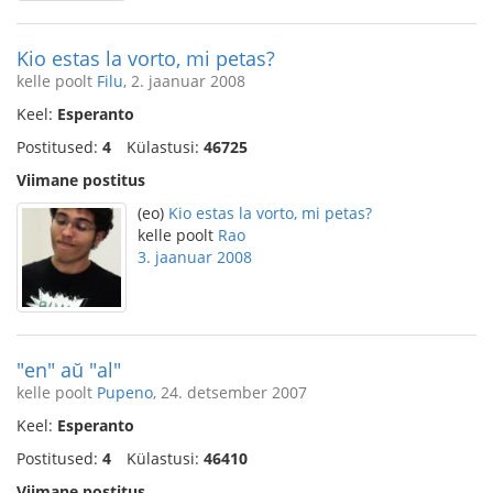
Kio estas la vorto, mi petas?
kelle poolt
Filu
, 2. jaanuar 2008
Keel:
Esperanto
Postitused:
4
Külastusi:
46725
Viimane postitus
(eo)
Kio estas la vorto, mi petas?
kelle poolt
Rao
3. jaanuar 2008
"en" aŭ "al"
kelle poolt
Pupeno
, 24. detsember 2007
Keel:
Esperanto
Postitused:
4
Külastusi:
46410
Viimane postitus