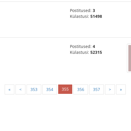
Postitused:
3
Külastusi:
51498
Postitused:
4
Külastusi:
52315
355
«
<
353
354
356
357
>
»