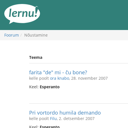
Sisu
juurde
Foorum
Nõustamine
Teema
farita "de" mi - ĉu bone?
kelle poolt
ora knabo
, 28. november 2007
Keel:
Esperanto
Pri vortordo humila demando
kelle poolt
Filu
, 2. detsember 2007
Keel:
Esperanto