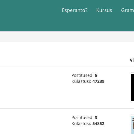
Esperanto?
Kursus
Gram
V
Postitused:
5
Külastusi:
47239
Postitused:
3
Külastusi:
54852