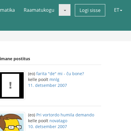
matika
Raamatukogu
ET
Logi sisse
iimane postitus
(eo)
farita "de" mi - ĉu bone?
kelle poolt
mnlg
11. detsember 2007
(eo)
Pri vortordo humila demando
kelle poolt
novatago
10. detsember 2007