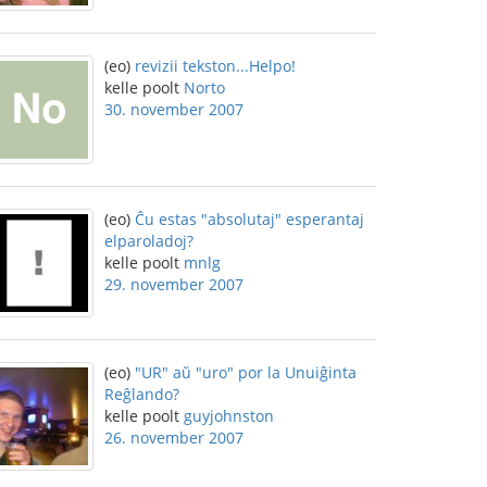
(eo)
revizii tekston...Helpo!
kelle poolt
Norto
30. november 2007
(eo)
Ĉu estas "absolutaj" esperantaj
elparoladoj?
kelle poolt
mnlg
29. november 2007
(eo)
"UR" aŭ "uro" por la Unuiĝinta
Reĝlando?
kelle poolt
guyjohnston
26. november 2007