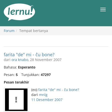
Ke
daftar
Men
isi
Forum
Tempat bertanya
farita "de" mi - ĉu bone?
dari
ora knabo
, 28 November 2007
Bahasa:
Esperanto
Pesan:
5
Tunjukkan:
47297
Pesan terakhir
(eo)
farita "de" mi - ĉu bone?
dari
mnlg
11 Desember 2007