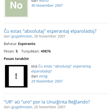
dari
Norto
30 November 2007
Ĉu estas "absolutaj" esperantaj elparoladoj?
dari
guyjohnston
, 28 November 2007
Bahasa:
Esperanto
Pesan:
5
Tunjukkan:
49876
Pesan terakhir
(eo)
Ĉu estas "absolutaj" esperantaj
elparoladoj?
dari
mnlg
29 November 2007
"UR" aŭ "uro" por la Unuiĝinta Reĝlando?
dari
guyjohnston
, 26 November 2007