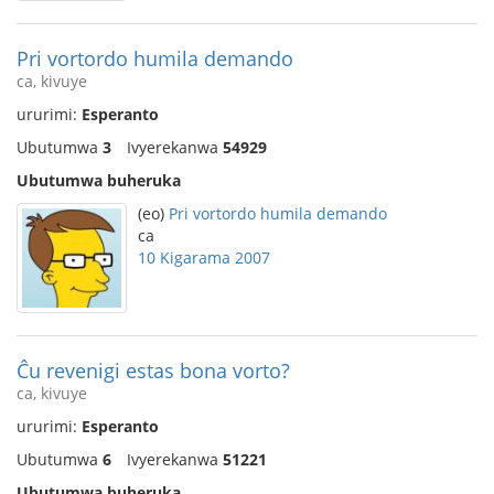
Pri vortordo humila demando
ca, kivuye
ururimi:
Esperanto
Ubutumwa
3
Ivyerekanwa
54929
Ubutumwa buheruka
(eo)
Pri vortordo humila demando
ca
10 Kigarama 2007
Ĉu revenigi estas bona vorto?
ca, kivuye
ururimi:
Esperanto
Ubutumwa
6
Ivyerekanwa
51221
Ubutumwa buheruka