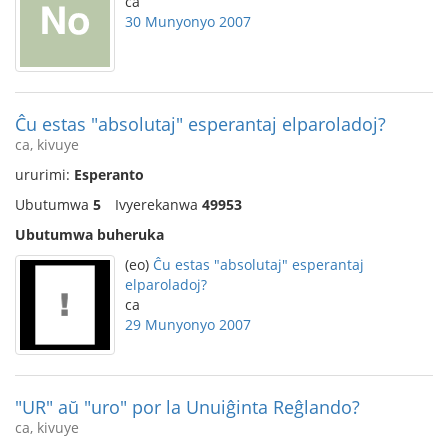
ca
30 Munyonyo 2007
Ĉu estas "absolutaj" esperantaj elparoladoj?
ca, kivuye
ururimi:
Esperanto
Ubutumwa
5
Ivyerekanwa
49953
Ubutumwa buheruka
(eo)
Ĉu estas "absolutaj" esperantaj
elparoladoj?
ca
29 Munyonyo 2007
"UR" aŭ "uro" por la Unuiĝinta Reĝlando?
ca, kivuye