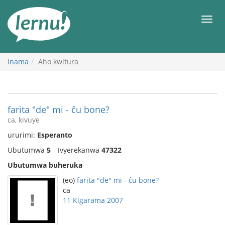
Ku
rupapuro
Urut
rw'ibirimwo
Inama
Aho kwitura
farita "de" mi - ĉu bone?
ca, kivuye
ururimi:
Esperanto
Ubutumwa
5
Ivyerekanwa
47322
Ubutumwa buheruka
(eo)
farita "de" mi - ĉu bone?
ca
11 Kigarama 2007