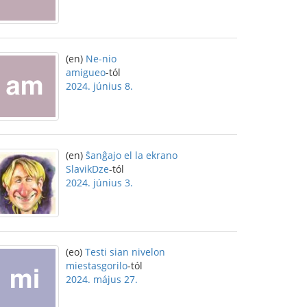
(en)
Ne-nio
amigueo
-tól
2024. június 8.
(en)
ŝanĝajo el la ekrano
SlavikDze
-tól
2024. június 3.
(eo)
Testi sian nivelon
miestasgorilo
-tól
2024. május 27.