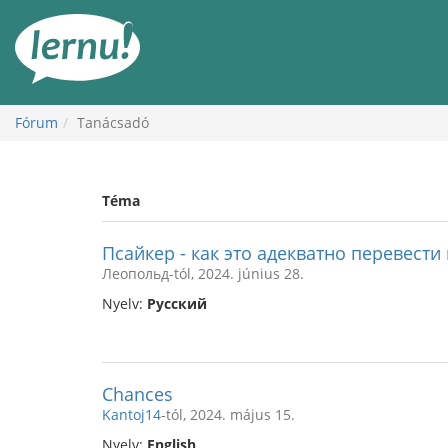
Tartalom
Fórum
Tanácsadó
Téma
Псайкер - как это адекватно перевести
Леопольд-tól, 2024. június 28.
Nyelv:
Русский
Chances
Kantoj14
-tól, 2024. május 15.
Nyelv:
English