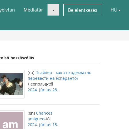
yelvtan
Médiatár
HU
Bejelentkezés
tolsó hozzászólás
(ru)
Псайкер - как это адекватно
перевести на эсперанто?
Леопольд-tól
2024. június 28.
(en)
Chances
amigueo
-tól
2024. június 15.