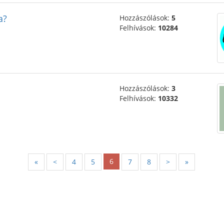
a?
Hozzászólások:
5
Felhívások:
10284
Hozzászólások:
3
Felhívások:
10332
6
«
<
4
5
7
8
>
»