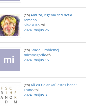
(eo)
Amuza, legebla sed defia
romano
SlavikDze
-tól
2024. május 26.
(eo)
Studaj Problemoj
miestasgorilo
-tól
2024. május 15.
(eo)
Aŭ cu tio ankaŭ estas bona?
Frano
-tól
2024. május 3.