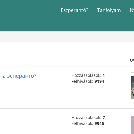
Eszperantó?
Tanfolyam
N
U
 на эсперанто?
Hozzászólások:
1
Felhívások:
9194
Hozzászólások:
7
Felhívások:
9946