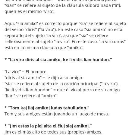
“sian” se refiere al sujeto de la cláusula subordinada (“li”),
quien es el mismo “viro”.
Aquí, “sia amiko” es correcto porque “sia” se refiere al sujeto
del verbo “diris” (“la viro”). En este caso “sia amiko” no está
separado del sujeto “la viro”, así que “sia” se refiere
reflexivamente al sujeto “la viro”. En este caso, “la viro diras”
está en la misma cláusula que “amiko”.
* “La viro diris al sia amiko, ke li vidis lian hundon.”
“La viro” = El hombre.
“diris al sia amiko” = le dijo a su amigo.
“sia” se refiere al sujeto de la oración principal (“la viro”).
“ke li vidis lian hundon” = que él vio al perro de su amigo.
“lian” se refiere al “amiko”.
* “Tom kaj liaj amikoj ludas tabulludon.”
Tom y sus amigos están jugando un juego de mesa.
* “Jim estas la plej alta el ĉiuj siaj amikoj.”
Jim es el más alto de todos sus (propios) amigos.