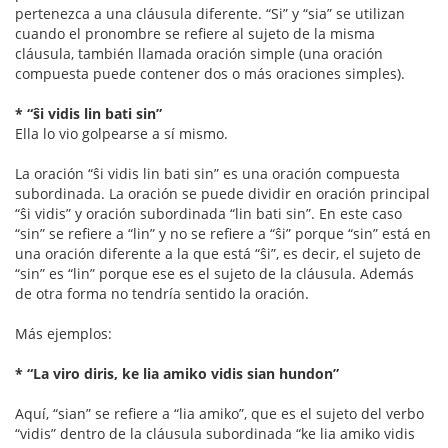
pertenezca a una cláusula diferente. “Si” y “sia” se utilizan
cuando el pronombre se refiere al sujeto de la misma
cláusula, también llamada oración simple (una oración
compuesta puede contener dos o más oraciones simples).
* “ŝi vidis lin bati sin”
Ella lo vio golpearse a sí mismo.
La oración “ŝi vidis lin bati sin” es una oración compuesta
subordinada. La oración se puede dividir en oración principal
“ŝi vidis” y oración subordinada “lin bati sin”. En este caso
“sin” se refiere a “lin” y no se refiere a “ŝi” porque “sin” está en
una oración diferente a la que está “ŝi”, es decir, el sujeto de
“sin” es “lin” porque ese es el sujeto de la cláusula. Además
de otra forma no tendría sentido la oración.
Más ejemplos:
* “La viro diris, ke lia amiko vidis sian hundon”
Aquí, “sian” se refiere a “lia amiko”, que es el sujeto del verbo
“vidis” dentro de la cláusula subordinada “ke lia amiko vidis