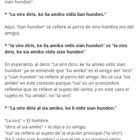
sian hundon”.
* “La viro diris, ke lia amiko vidis lian hundon.”
Aquí, “lian hundon” se refiere al perro de otro hombre (no del
amigo).
* “la viro diris, ke lia amiko vidis sian hundon” vs “la viro
diris, ke sia amiko vidis sian hundon”
En esperanto, al decir “La viro diris, ke lia amiko vidis sian
hundon” ya se entiende que “lia amiko” es el amigo del “viro”
y “sian hundon” se refiere al perro del amigo. No se usa “sia
amiko” en este contexto porque “sia” es un pronombre
reflexivo que se refiere al sujeto del verbo, y en este caso el
sujeto es “lia amiko”, no “la viro”.
* “La viro diris al sia amiko, ke li vidis sian hundon.”
“La viro” = El hombre.
“diris al sia amiko” = le dijo a su amigo.
“sia” se refiere al sujeto de la oración principal (“la viro”).
“ke li vidis sian hundon” = que él vio a su (propio) perro.