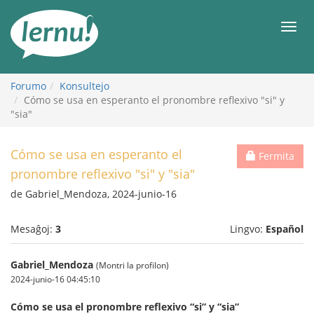
Al
la
Men
enhavo
Forumo
Konsultejo
Cómo se usa en esperanto el pronombre reflexivo "si" y
"sia"
Cómo se usa en esperanto el
Fermita
pronombre reflexivo "si" y "sia"
de Gabriel_Mendoza, 2024-junio-16
Mesaĝoj:
3
Lingvo:
Español
Gabriel_Mendoza
(Montri la profilon)
2024-junio-16 04:45:10
Cómo se usa el pronombre reflexivo “si” y “sia”