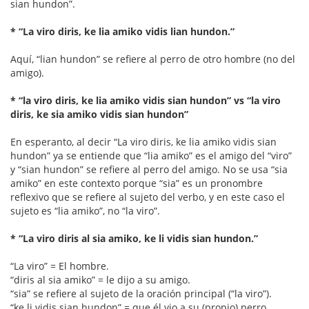
sian hundon”.
* “La viro diris, ke lia amiko vidis lian hundon.”
Aquí, “lian hundon” se refiere al perro de otro hombre (no del
amigo).
* “la viro diris, ke lia amiko vidis sian hundon” vs “la viro
diris, ke sia amiko vidis sian hundon”
En esperanto, al decir “La viro diris, ke lia amiko vidis sian
hundon” ya se entiende que “lia amiko” es el amigo del “viro”
y “sian hundon” se refiere al perro del amigo. No se usa “sia
amiko” en este contexto porque “sia” es un pronombre
reflexivo que se refiere al sujeto del verbo, y en este caso el
sujeto es “lia amiko”, no “la viro”.
* “La viro diris al sia amiko, ke li vidis sian hundon.”
“La viro” = El hombre.
“diris al sia amiko” = le dijo a su amigo.
“sia” se refiere al sujeto de la oración principal (“la viro”).
“ke li vidis sian hundon” = que él vio a su (propio) perro.