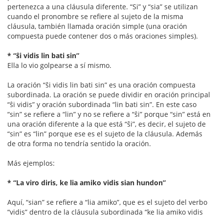
pertenezca a una cláusula diferente. “Si” y “sia” se utilizan
cuando el pronombre se refiere al sujeto de la misma
cláusula, también llamada oración simple (una oración
compuesta puede contener dos o más oraciones simples).
* “ŝi vidis lin bati sin”
Ella lo vio golpearse a sí mismo.
La oración “ŝi vidis lin bati sin” es una oración compuesta
subordinada. La oración se puede dividir en oración principal
“ŝi vidis” y oración subordinada “lin bati sin”. En este caso
“sin” se refiere a “lin” y no se refiere a “ŝi” porque “sin” está en
una oración diferente a la que está “ŝi”, es decir, el sujeto de
“sin” es “lin” porque ese es el sujeto de la cláusula. Además
de otra forma no tendría sentido la oración.
Más ejemplos:
* “La viro diris, ke lia amiko vidis sian hundon”
Aquí, “sian” se refiere a “lia amiko”, que es el sujeto del verbo
“vidis” dentro de la cláusula subordinada “ke lia amiko vidis