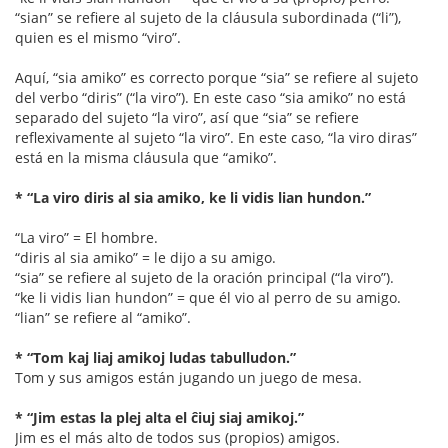
“sian” se refiere al sujeto de la cláusula subordinada (“li”),
quien es el mismo “viro”.
Aquí, “sia amiko” es correcto porque “sia” se refiere al sujeto
del verbo “diris” (“la viro”). En este caso “sia amiko” no está
separado del sujeto “la viro”, así que “sia” se refiere
reflexivamente al sujeto “la viro”. En este caso, “la viro diras”
está en la misma cláusula que “amiko”.
* “La viro diris al sia amiko, ke li vidis lian hundon.”
“La viro” = El hombre.
“diris al sia amiko” = le dijo a su amigo.
“sia” se refiere al sujeto de la oración principal (“la viro”).
“ke li vidis lian hundon” = que él vio al perro de su amigo.
“lian” se refiere al “amiko”.
* “Tom kaj liaj amikoj ludas tabulludon.”
Tom y sus amigos están jugando un juego de mesa.
* “Jim estas la plej alta el ĉiuj siaj amikoj.”
Jim es el más alto de todos sus (propios) amigos.