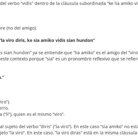
to del verbo “vidis” dentro de la cláusula subordinada “ke lia amiko 
bre (no del amigo).
 “la viro diris, ke sia amiko vidis sian hundon”
idis sian hundon” ya se entiende que “lia amiko” es el amigo del “vir
 este contexto porque “sia” es un pronombre reflexivo que se refiere
n.”
iro”).
erro.
 (“li”), quien es el mismo “viro”.
al sujeto del verbo “diris” (“la viro”). En este caso “sia amiko” no e
ujeto “la viro”. En este caso, “la viro diras” está en la misma cláusul