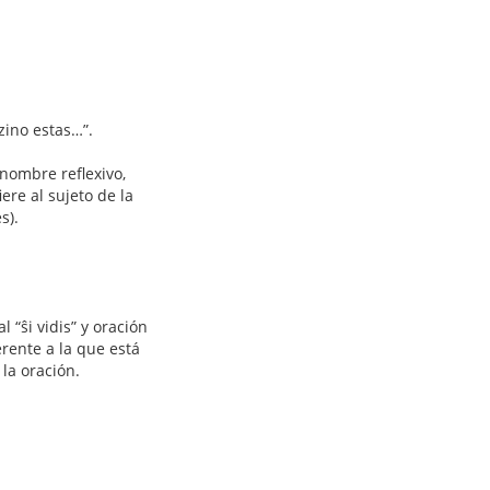
dzino estas…”.
onombre reflexivo,
ere al sujeto de la
s).
 “ŝi vidis” y oración
ferente a la que está
 la oración.