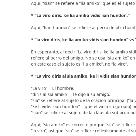
Aquí, “sian” se refiere a “lia amiko”, que es el suje
* “La viro diris, ke lia amiko vidis lian hundon.”
Aquí, “lian hundon” se refiere al perro de otro hom
* “la viro diris, ke lia amiko vidis sian hundon” vs
En esperanto, al decir “La viro diris, ke lia amiko v
refiere al perro del amigo. No se usa “sia amiko” en
en este caso el sujeto es “lia amiko”, no “la viro”.
* “La viro diris al sia amiko, ke li vidis sian hundo
“La viro” = El hombre.
“diris al sia amiko” = le dijo a su amigo.
“sia” se refiere al sujeto de la oración principal (“la v
“ke li vidis sian hundon” = que él vio a su (propio) p
“sian” se refiere al sujeto de la cláusula subordinada
Aquí, “sia amiko” es correcto porque “sia” se refiere 
“la viro”, así que “sia” se refiere reflexivamente al s