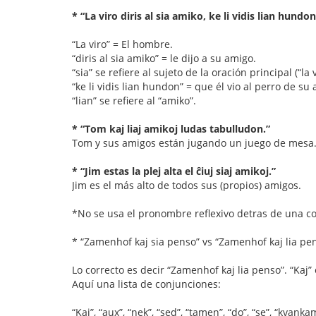
* “La viro diris al sia amiko, ke li vidis lian hundon
“La viro” = El hombre.
“diris al sia amiko” = le dijo a su amigo.
“sia” se refiere al sujeto de la oración principal (“la v
“ke li vidis lian hundon” = que él vio al perro de su
“lian” se refiere al “amiko”.
* “Tom kaj liaj amikoj ludas tabulludon.”
Tom y sus amigos están jugando un juego de mesa
* “Jim estas la plej alta el ĉiuj siaj amikoj.”
Jim es el más alto de todos sus (propios) amigos.
*No se usa el pronombre reflexivo detras de una c
* “Zamenhof kaj sia penso” vs “Zamenhof kaj lia pe
Lo correcto es decir “Zamenhof kaj lia penso”. “Kaj
Aquí una lista de conjunciones:
“Kaj”, “aux”, “nek”, “sed”, “tamen”, “do”, “se”, “kvankam”