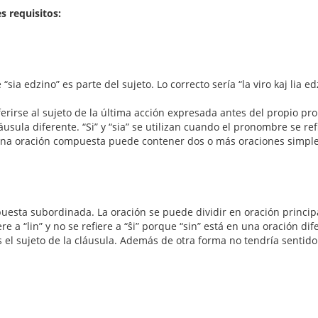
s requisitos:
“sia edzino” es parte del sujeto. Lo correcto sería “la viro kaj lia e
ferirse al sujeto de la última acción expresada antes del propio pr
sula diferente. “Si” y “sia” se utilizan cuando el pronombre se refi
una oración compuesta puede contener dos o más oraciones simple
mpuesta subordinada. La oración se puede dividir en oración principal
ere a “lin” y no se refiere a “ŝi” porque “sin” está en una oración di
e es el sujeto de la cláusula. Además de otra forma no tendría sentido