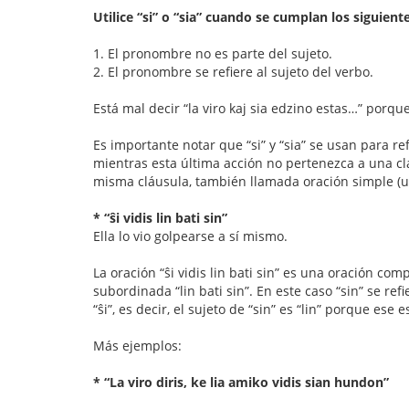
Utilice “si” o “sia” cuando se cumplan los siguiente
1. El pronombre no es parte del sujeto.
2. El pronombre se refiere al sujeto del verbo.
Está mal decir “la viro kaj sia edzino estas…” porque 
Es importante notar que “si” y “sia” se usan para re
mientras esta última acción no pertenezca a una cláu
misma cláusula, también llamada oración simple (
* “ŝi vidis lin bati sin”
Ella lo vio golpearse a sí mismo.
La oración “ŝi vidis lin bati sin” es una oración co
subordinada “lin bati sin”. En este caso “sin” se refi
“ŝi”, es decir, el sujeto de “sin” es “lin” porque es
Más ejemplos:
* “La viro diris, ke lia amiko vidis sian hundon”