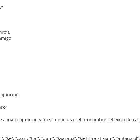
.”
iro”).
 amigo.
.
onjunción
nso”
” es una conjunción y no se debe usar el pronombre reflexivo detrá
, “ke”, “cxar”, “tial”, “dum”, “kvazaux”, “kiel”, “post kiam”, “antaux ol”,