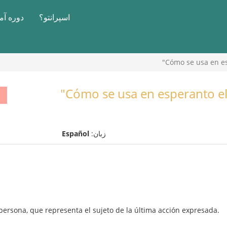
اسپرانتو؟
دوره آ
Cómo se usa en esp
Cómo se usa en esperanto el 
زبان:
Español
 persona, que representa el sujeto de la última acción expresada.