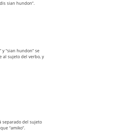
vidis sian hundon”.
o” y “sian hundon” se
 al sujeto del verbo, y
stá separado del sujeto
a que “amiko”.