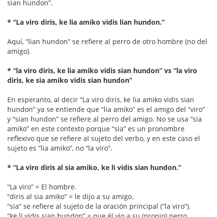
sian hundon”.
* “La viro diris, ke lia amiko vidis lian hundon.”
Aquí, “lian hundon” se refiere al perro de otro hombre (no del
amigo).
* “la viro diris, ke lia amiko vidis sian hundon” vs “la viro
diris, ke sia amiko vidis sian hundon”
En esperanto, al decir “La viro diris, ke lia amiko vidis sian
hundon” ya se entiende que “lia amiko” es el amigo del “viro”
y “sian hundon” se refiere al perro del amigo. No se usa “sia
amiko” en este contexto porque “sia” es un pronombre
reflexivo que se refiere al sujeto del verbo, y en este caso el
sujeto es “lia amiko”, no “la viro”.
* “La viro diris al sia amiko, ke li vidis sian hundon.”
“La viro” = El hombre.
“diris al sia amiko” = le dijo a su amigo.
“sia” se refiere al sujeto de la oración principal (“la viro”).
“ke li vidis sian hundon” = que él vio a su (propio) perro.