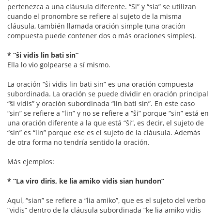
pertenezca a una cláusula diferente. “Si” y “sia” se utilizan
cuando el pronombre se refiere al sujeto de la misma
cláusula, también llamada oración simple (una oración
compuesta puede contener dos o más oraciones simples).
* “ŝi vidis lin bati sin”
Ella lo vio golpearse a sí mismo.
La oración “ŝi vidis lin bati sin” es una oración compuesta
subordinada. La oración se puede dividir en oración principal
“ŝi vidis” y oración subordinada “lin bati sin”. En este caso
“sin” se refiere a “lin” y no se refiere a “ŝi” porque “sin” está en
una oración diferente a la que está “ŝi”, es decir, el sujeto de
“sin” es “lin” porque ese es el sujeto de la cláusula. Además
de otra forma no tendría sentido la oración.
Más ejemplos:
* “La viro diris, ke lia amiko vidis sian hundon”
Aquí, “sian” se refiere a “lia amiko”, que es el sujeto del verbo
“vidis” dentro de la cláusula subordinada “ke lia amiko vidis