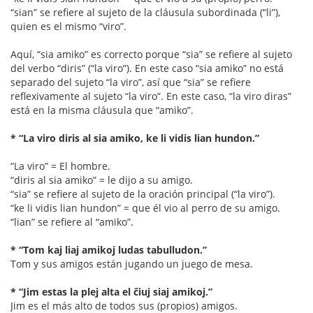
“sian” se refiere al sujeto de la cláusula subordinada (“li”),
quien es el mismo “viro”.
Aquí, “sia amiko” es correcto porque “sia” se refiere al sujeto
del verbo “diris” (“la viro”). En este caso “sia amiko” no está
separado del sujeto “la viro”, así que “sia” se refiere
reflexivamente al sujeto “la viro”. En este caso, “la viro diras”
está en la misma cláusula que “amiko”.
* “La viro diris al sia amiko, ke li vidis lian hundon.”
“La viro” = El hombre.
“diris al sia amiko” = le dijo a su amigo.
“sia” se refiere al sujeto de la oración principal (“la viro”).
“ke li vidis lian hundon” = que él vio al perro de su amigo.
“lian” se refiere al “amiko”.
* “Tom kaj liaj amikoj ludas tabulludon.”
Tom y sus amigos están jugando un juego de mesa.
* “Jim estas la plej alta el ĉiuj siaj amikoj.”
Jim es el más alto de todos sus (propios) amigos.