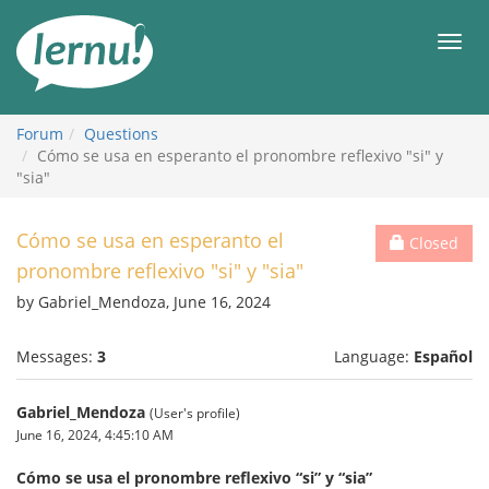
Skip
to
Men
the
content
Forum
Questions
Cómo se usa en esperanto el pronombre reflexivo "si" y
"sia"
Cómo se usa en esperanto el
Closed
pronombre reflexivo "si" y "sia"
by Gabriel_Mendoza, June 16, 2024
Messages:
3
Language:
Español
Gabriel_Mendoza
(User's profile)
June 16, 2024, 4:45:10 AM
Cómo se usa el pronombre reflexivo “si” y “sia”