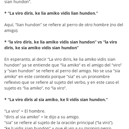
sian hundon”.
* “La viro diris, ke lia amiko vidis lian hundon.”
Aquí, “lian hundon” se refiere al perro de otro hombre (no del
amigo).
* “la viro diris, ke lia amiko vidis sian hundon” vs “la viro
diris, ke sia amiko vidis sian hundon”
En esperanto, al decir “La viro diris, ke lia amiko vidis sian
hundon” ya se entiende que “lia amiko” es el amigo del “viro”
y “sian hundon” se refiere al perro del amigo. No se usa “sia
amiko” en este contexto porque “sia” es un pronombre
reflexivo que se refiere al sujeto del verbo, y en este caso el
sujeto es “lia amiko”, no “la viro”.
* “La viro diris al sia amiko, ke li vidis sian hundon.”
“La viro” = El hombre.
“diris al sia amiko” = le dijo a su amigo.
“sia” se refiere al sujeto de la oración principal (“la viro”).
“ke li vidis sian hundon” = que él vio a su (propio) perro.