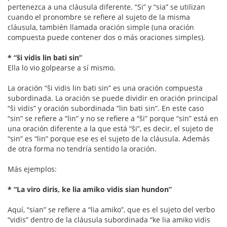
pertenezca a una cláusula diferente. “Si” y “sia” se utilizan
cuando el pronombre se refiere al sujeto de la misma
cláusula, también llamada oración simple (una oración
compuesta puede contener dos o más oraciones simples).
* “ŝi vidis lin bati sin”
Ella lo vio golpearse a sí mismo.
La oración “ŝi vidis lin bati sin” es una oración compuesta
subordinada. La oración se puede dividir en oración principal
“ŝi vidis” y oración subordinada “lin bati sin”. En este caso
“sin” se refiere a “lin” y no se refiere a “ŝi” porque “sin” está en
una oración diferente a la que está “ŝi”, es decir, el sujeto de
“sin” es “lin” porque ese es el sujeto de la cláusula. Además
de otra forma no tendría sentido la oración.
Más ejemplos:
* “La viro diris, ke lia amiko vidis sian hundon”
Aquí, “sian” se refiere a “lia amiko”, que es el sujeto del verbo
“vidis” dentro de la cláusula subordinada “ke lia amiko vidis