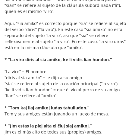
“sian” se refiere al sujeto de la cláusula subordinada (“li”),
quien es el mismo “viro”.
Aquí, “sia amiko” es correcto porque “sia” se refiere al sujeto
del verbo “diris” (“la viro”). En este caso “sia amiko” no está
separado del sujeto “la viro”, así que “sia” se refiere
reflexivamente al sujeto “la viro”. En este caso, “la viro diras”
está en la misma cláusula que “amiko”.
* “La viro diris al sia amiko, ke li vidis lian hundon.”
“La viro” = El hombre.
“diris al sia amiko” = le dijo a su amigo.
“sia” se refiere al sujeto de la oración principal (“la viro”).
“ke li vidis lian hundon” = que él vio al perro de su amigo.
“lian” se refiere al “amiko”.
* “Tom kaj liaj amikoj ludas tabulludon.”
Tom y sus amigos están jugando un juego de mesa.
* “Jim estas la plej alta el ĉiuj siaj amikoj.”
Jim es el más alto de todos sus (propios) amigos.