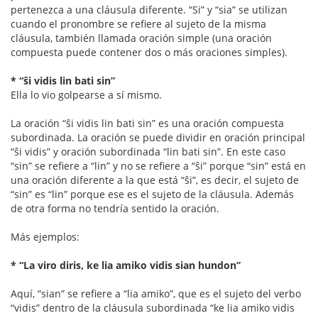
pertenezca a una cláusula diferente. “Si” y “sia” se utilizan
cuando el pronombre se refiere al sujeto de la misma
cláusula, también llamada oración simple (una oración
compuesta puede contener dos o más oraciones simples).
* “ŝi vidis lin bati sin”
Ella lo vio golpearse a sí mismo.
La oración “ŝi vidis lin bati sin” es una oración compuesta
subordinada. La oración se puede dividir en oración principal
“ŝi vidis” y oración subordinada “lin bati sin”. En este caso
“sin” se refiere a “lin” y no se refiere a “ŝi” porque “sin” está en
una oración diferente a la que está “ŝi”, es decir, el sujeto de
“sin” es “lin” porque ese es el sujeto de la cláusula. Además
de otra forma no tendría sentido la oración.
Más ejemplos:
* “La viro diris, ke lia amiko vidis sian hundon”
Aquí, “sian” se refiere a “lia amiko”, que es el sujeto del verbo
“vidis” dentro de la cláusula subordinada “ke lia amiko vidis