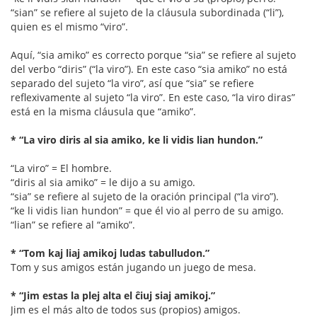
“sian” se refiere al sujeto de la cláusula subordinada (“li”),
quien es el mismo “viro”.
Aquí, “sia amiko” es correcto porque “sia” se refiere al sujeto
del verbo “diris” (“la viro”). En este caso “sia amiko” no está
separado del sujeto “la viro”, así que “sia” se refiere
reflexivamente al sujeto “la viro”. En este caso, “la viro diras”
está en la misma cláusula que “amiko”.
* “La viro diris al sia amiko, ke li vidis lian hundon.”
“La viro” = El hombre.
“diris al sia amiko” = le dijo a su amigo.
“sia” se refiere al sujeto de la oración principal (“la viro”).
“ke li vidis lian hundon” = que él vio al perro de su amigo.
“lian” se refiere al “amiko”.
* “Tom kaj liaj amikoj ludas tabulludon.”
Tom y sus amigos están jugando un juego de mesa.
* “Jim estas la plej alta el ĉiuj siaj amikoj.”
Jim es el más alto de todos sus (propios) amigos.