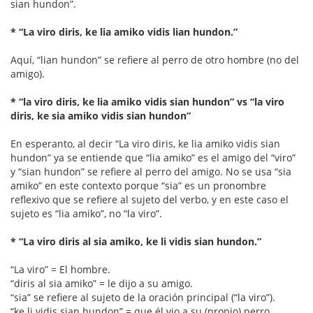
sian hundon”.
* “La viro diris, ke lia amiko vidis lian hundon.”
Aquí, “lian hundon” se refiere al perro de otro hombre (no del
amigo).
* “la viro diris, ke lia amiko vidis sian hundon” vs “la viro
diris, ke sia amiko vidis sian hundon”
En esperanto, al decir “La viro diris, ke lia amiko vidis sian
hundon” ya se entiende que “lia amiko” es el amigo del “viro”
y “sian hundon” se refiere al perro del amigo. No se usa “sia
amiko” en este contexto porque “sia” es un pronombre
reflexivo que se refiere al sujeto del verbo, y en este caso el
sujeto es “lia amiko”, no “la viro”.
* “La viro diris al sia amiko, ke li vidis sian hundon.”
“La viro” = El hombre.
“diris al sia amiko” = le dijo a su amigo.
“sia” se refiere al sujeto de la oración principal (“la viro”).
“ke li vidis sian hundon” = que él vio a su (propio) perro.