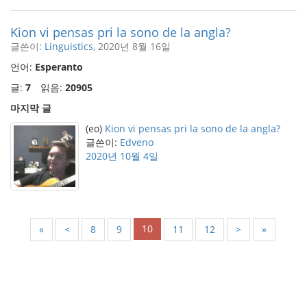
Kion vi pensas pri la sono de la angla?
글쓴이:
Linguistics
, 2020년 8월 16일
언어:
Esperanto
글:
7
읽음:
20905
마지막 글
(eo)
Kion vi pensas pri la sono de la angla?
글쓴이:
Edveno
2020년 10월 4일
10
«
<
8
9
11
12
>
»