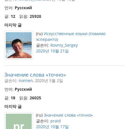
언어:
Русский
글:
12
읽음:
25920
마지막 글
(ru)
Искусственные языки (помимо
эсперанто)
글쓴이:
Rovniy_Sergey
2020년 10월 21일
Значение слова «точно»
글쓴이:
nornen
, 2020년 5월 2일
언어:
Русский
글:
18
읽음:
26025
마지막 글
(ru)
Значение слова «точно»
글쓴이:
praid
2020년 10월 17일