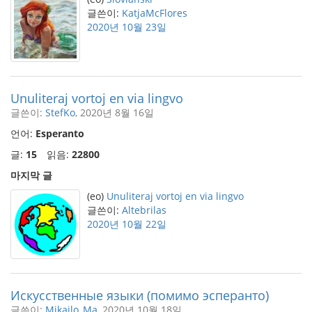
글쓴이:
KatjaMcFlores
2020년 10월 23일
Unuliteraj vortoj en via lingvo
글쓴이:
StefKo
, 2020년 8월 16일
언어:
Esperanto
글:
15
읽음:
22800
마지막 글
(eo)
Unuliteraj vortoj en via lingvo
글쓴이:
Altebrilas
2020년 10월 22일
Искусственные языки (помимо эсперанто)
글쓴이:
Mikailo_Ma
, 2020년 10월 18일