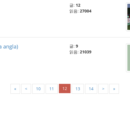
글:
12
읽음:
27004
a angla)
글:
9
읽음:
21039
12
«
<
10
11
13
14
>
»