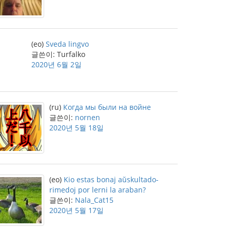
(eo)
Sveda lingvo
글쓴이: Turfalko
2020년 6월 2일
(ru)
Когда мы были на войне
글쓴이:
nornen
2020년 5월 18일
(eo)
Kio estas bonaj aŭskultado-
rimedoj por lerni la araban?
글쓴이:
Nala_Cat15
2020년 5월 17일