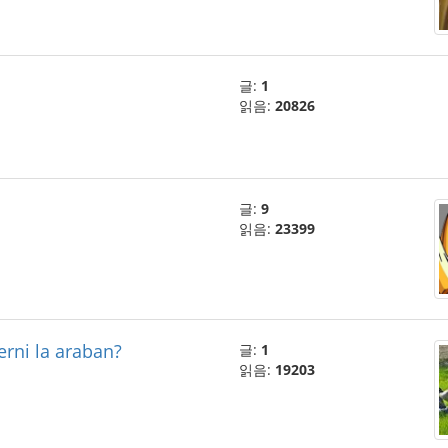
글:
1
읽음:
20826
글:
9
읽음:
23399
erni la araban?
글:
1
읽음:
19203