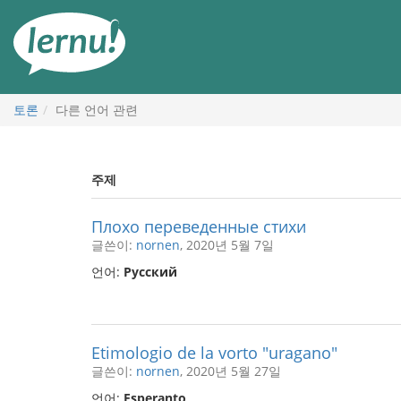
본
문
으
로
토론
다른 언어 관련
주제
Плохо переведенные стихи
글쓴이:
nornen
, 2020년 5월 7일
언어:
Русский
Etimologio de la vorto "uragano"
글쓴이:
nornen
, 2020년 5월 27일
언어:
Esperanto