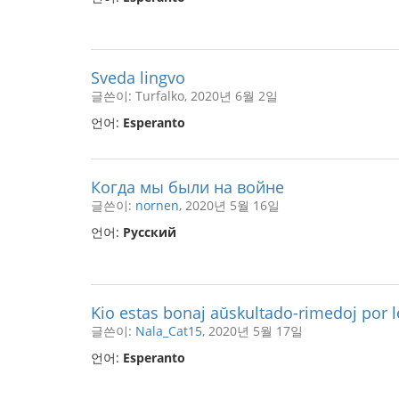
Sveda lingvo
글쓴이: Turfalko, 2020년 6월 2일
언어:
Esperanto
Когда мы были на войне
글쓴이:
nornen
, 2020년 5월 16일
언어:
Русский
Kio estas bonaj aŭskultado-rimedoj por l
글쓴이:
Nala_Cat15
, 2020년 5월 17일
언어:
Esperanto