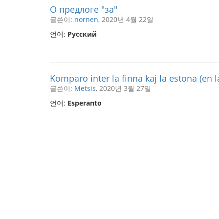
О предлоге "за"
글쓴이:
nornen
, 2020년 4월 22일
언어:
Русский
Komparo inter la finna kaj la estona (en l
글쓴이:
Metsis
, 2020년 3월 27일
언어:
Esperanto