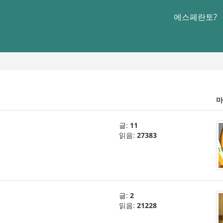
에스페란토?
마
글:
11
읽음:
27383
글:
2
읽음:
21228