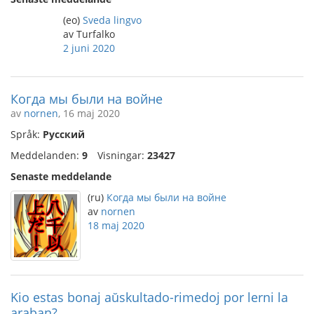
(eo)
Sveda lingvo
av Turfalko
2 juni 2020
Когда мы были на войне
av
nornen
, 16 maj 2020
Språk:
Русский
Meddelanden:
9
Visningar:
23427
Senaste meddelande
(ru)
Когда мы были на войне
av
nornen
18 maj 2020
Kio estas bonaj aŭskultado-rimedoj por lerni la
araban?