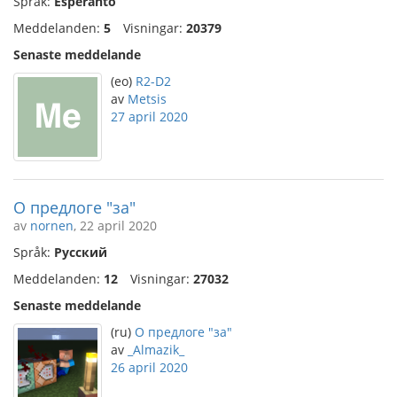
Språk:
Esperanto
Meddelanden:
5
Visningar:
20379
Senaste meddelande
(eo)
R2-D2
av
Metsis
27 april 2020
О предлоге "за"
av
nornen
, 22 april 2020
Språk:
Русский
Meddelanden:
12
Visningar:
27032
Senaste meddelande
(ru)
О предлоге "за"
av
_Almazik_
26 april 2020