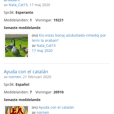
av
Nala_Cat15
, 17 maj 2020
Språk:
Esperanto
Meddelanden:
1
Visningar:
19221
Senaste meddelande
(eo)
Kio estas bonaj aŭskultado-rimedoj por
lerni la araban?
av
Nala_Cat15
17 maj 2020
Ayuda con el catalán
av
nornen
, 21 februari 2020
Språk:
Español
Meddelanden:
7
Visningar:
20910
Senaste meddelande
(es)
Ayuda con el catalán
av
nornen