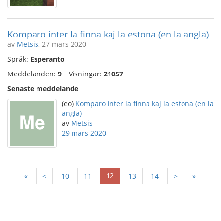
Komparo inter la finna kaj la estona (en la angla)
av
Metsis
, 27 mars 2020
Språk:
Esperanto
Meddelanden:
9
Visningar:
21057
Senaste meddelande
(eo)
Komparo inter la finna kaj la estona (en la
angla)
av
Metsis
29 mars 2020
12
«
<
10
11
13
14
>
»