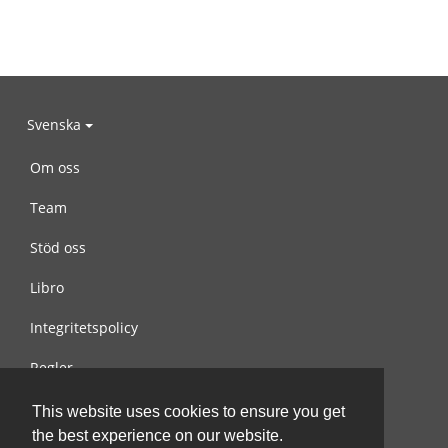
Svenska
Om oss
Team
Stöd oss
Libro
Integritetspolicy
Regler
Kontakta oss
This website uses cookies to ensure you get
the best experience on our website.