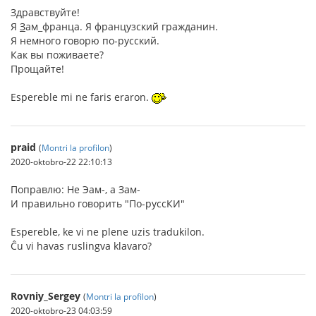
Здравствуйте!
Я
З
ам_франца. Я французский гражданин.
Я немного говорю по-русский.
Как вы поживаете?
Прощайте!
Espereble mi ne faris eraron.
praid
(
Montri la profilon
)
2020-oktobro-22 22:10:13
Поправлю: Не Эам-, а Зам-
И правильно говорить "По-руссКИ"
Espereble, ke vi ne plene uzis tradukilon.
Ĉu vi havas ruslingva klavaro?
Rovniy_Sergey
(
Montri la profilon
)
2020-oktobro-23 04:03:59