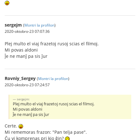
sergejm
(
Montri la profilon
)
2020-oktobro-23 07:07:36
Plej multo el viaj frazetoj rusoj scias el filmoj.
Mi povas aldoni
Ĵe ne manĵ pa sis ĵur
Rovniy_Sergey
(
Montri la profilon
)
2020-oktobro-23 07:24:57
sergejm:
Plej multo el viaj frazetoj rusoj scias el filmoj.
Mi povas aldoni
Ĵe ne manĵ pa sis ĵur
Certe.
Mi remеmoras frazon: "Pan telja pase".
Ĉu vi komprenas pri kio ĝin?