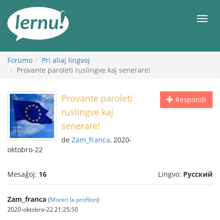
Al
la
Men
enhavo
Forumo
Pri aliaj lingvoj
Provante paroleti ruslingve kaj senerare!
Provante paroleti
Respondi
ruslingve kaj
senerare!
de
Zam_franca
, 2020-
oktobro-22
Mesaĝoj:
16
Lingvo:
Русский
Zam_franca
(
Montri la profilon
)
2020-oktobro-22 21:25:50