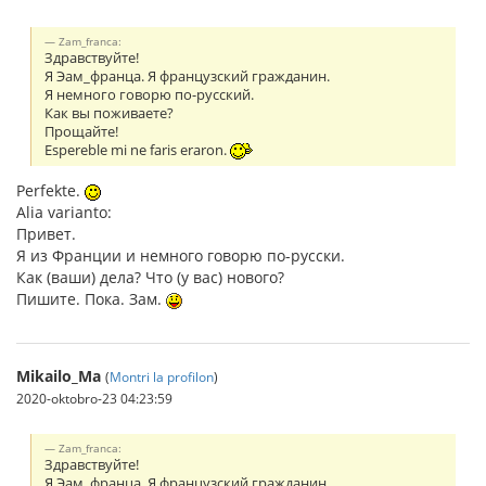
Zam_franca:
Здравствуйте!
Я Эам_франца. Я французский гражданин.
Я немного говорю по-русский.
Как вы поживаете?
Прощайте!
Espereble mi ne faris eraron.
Perfekte.
Alia varianto:
Привет.
Я из Франции и немного говорю по-русски.
Как (ваши) дела? Что (у вас) нового?
Пишите. Пока. Зам.
Mikailo_Ma
(
Montri la profilon
)
2020-oktobro-23 04:23:59
Zam_franca:
Здравствуйте!
Я Эам_франца. Я французский гражданин.