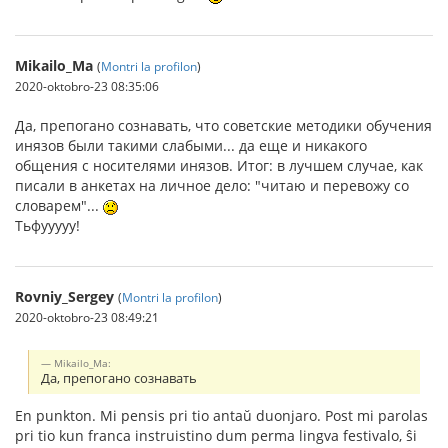
Mikailo_Ma
(
Montri la profilon
)
2020-oktobro-23 08:35:06
Да, препогано сознавать, что советские методики обучения
инязов были такими слабыми... да еще и никакого
общения с носителями инязов. Итог: в лучшем случае, как
писали в анкетах на личное дело: "читаю и перевожу со
словарем"...
Тьфууууу!
Rovniy_Sergey
(
Montri la profilon
)
2020-oktobro-23 08:49:21
Mikailo_Ma:
Да, препогано сознавать
En punkton. Mi pensis pri tio antaŭ duonjaro. Post mi parolas
pri tio kun franca instruistino dum perma lingva festivalo, ŝi