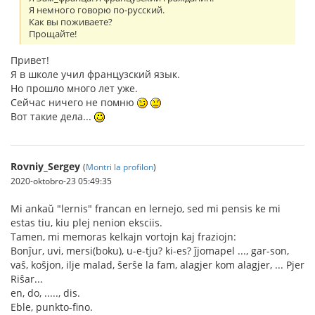
Я немного говорю по-русский.
Как вы поживаете?
Прощайте!
Привет!
Я в школе учил французский язык.
Но прошло много лет уже.
Сейчас ничего не помню
Вот такие дела...
Rovniy_Sergey
(
Montri la profilon
)
2020-oktobro-23 05:49:35
Mi ankaŭ "lernis" francan en lernejo, sed mi pensis ke mi
estas tiu, kiu plej nenion eksciis.
Tamen, mi memoras kelkajn vortojn kaj fraziojn:
Bonĵur, uvi, mersi(boku), u-e-tju? ki-es? ĵjomapel ..., gar-son,
vaŝ, koŝjon, ilje malad, ŝerŝe la fam, alagjer kom alagjer, ... Pjer
Riŝar...
en, do, ....., dis.
Eble, punkto-fino.