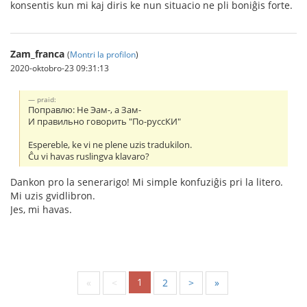
konsentis kun mi kaj diris ke nun situacio ne pli boniĝis forte.
Zam_franca
(
Montri la profilon
)
2020-oktobro-23 09:31:13
praid:
Поправлю: Не Эам-, а Зам-
И правильно говорить "По-руссКИ"
Espereble, ke vi ne plene uzis tradukilon.
Ĉu vi havas ruslingva klavaro?
Dankon pro la senerarigo! Mi simple konfuziĝis pri la litero.
Mi uzis gvidlibron.
Jes, mi havas.
1
«
<
2
>
»