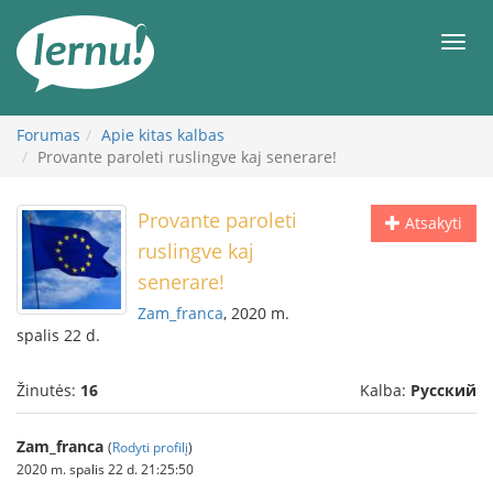
Į
turinį
Meni
Forumas
Apie kitas kalbas
Provante paroleti ruslingve kaj senerare!
Provante paroleti
Atsakyti
ruslingve kaj
senerare!
Zam_franca
, 2020 m.
spalis 22 d.
Žinutės:
16
Kalba:
Русский
Zam_franca
(
Rodyti profilį
)
2020 m. spalis 22 d. 21:25:50