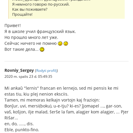
Я немного говорю по-русский.
Как вы поживаете?
Прощайте!
Привет!
Я в школе учил французский язык.
Но прошло много лет уже.
Сейчас ничего не помню
Вот такие дела...
Rovniy_Sergey
(
Rodyti profilį
)
2020 m. spalis 23 d. 05:49:35
Mi ankaŭ "lernis" francan en lernejo, sed mi pensis ke mi
estas tiu, kiu plej nenion eksciis.
Tamen, mi memoras kelkajn vortojn kaj fraziojn:
Bonĵur, uvi, mersi(boku), u-e-tju? ki-es? ĵjomapel ..., gar-son,
vaŝ, koŝjon, ilje malad, ŝerŝe la fam, alagjer kom alagjer, ... Pjer
Riŝar...
en, do, ....., dis.
Eble, punkto-fino.