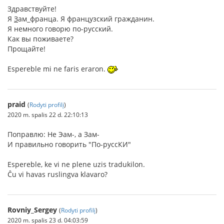
Здравствуйте!
Я
З
ам_франца. Я французский гражданин.
Я немного говорю по-русский.
Как вы поживаете?
Прощайте!
Espereble mi ne faris eraron.
praid
(
Rodyti profilį
)
2020 m. spalis 22 d. 22:10:13
Поправлю: Не Эам-, а Зам-
И правильно говорить "По-руссКИ"
Espereble, ke vi ne plene uzis tradukilon.
Ĉu vi havas ruslingva klavaro?
Rovniy_Sergey
(
Rodyti profilį
)
2020 m. spalis 23 d. 04:03:59