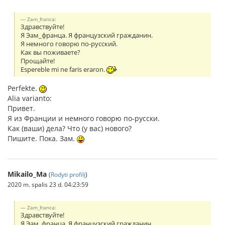
Zam_franca:
Здравствуйте!
Я Эам_франца. Я французский гражданин.
Я немного говорю по-русский.
Как вы поживаете?
Прощайте!
Espereble mi ne faris eraron.
Perfekte.
Alia varianto:
Привет.
Я из Франции и немного говорю по-русски.
Как (ваши) дела? Что (у вас) нового?
Пишите. Пока. Зам.
Mikailo_Ma
(
Rodyti profilį
)
2020 m. spalis 23 d. 04:23:59
Zam_franca:
Здравствуйте!
Я Эам_франца. Я французский гражданин.