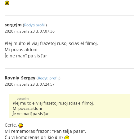
sergejm
(
Rodyti profilį
)
2020 m. spalis 23 d. 07:07:36
Plej multo el viaj frazetoj rusoj scias el filmoj.
Mi povas aldoni
Ĵe ne manĵ pa sis ĵur
Rovniy_Sergey
(
Rodyti profilį
)
2020 m. spalis 23 d. 07:24:57
sergejm:
Plej multo el viaj frazetoj rusoj scias el filmoj.
Mi povas aldoni
Ĵe ne manĵ pa sis ĵur
Certe.
Mi remеmoras frazon: "Pan telja pase".
Ĉu vi komprenas pri kio ĝin?