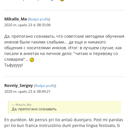
Mikailo_Ma
(
Rodyti profilį
)
2020 m. spalis 23 d. 08:35:06
Да, препогано сознавать, что советские методики обучения
инязов были такими слабыми... да еще и никакого
общения с носителями инязов. Итог: в лучшем случае, как
писали в анкетах на личное дело: "читаю и перевожу со
словарем"...
Тьфууууу!
Rovniy_Sergey
(
Rodyti profilį
)
2020 m. spalis 23 d. 08:49:21
Mikailo_Ma:
Да, препогано сознавать
En punkton. Mi pensis pri tio antaŭ duonjaro. Post mi parolas
pri tio kun franca instruistino dum perma lingva festivalo, ŝi