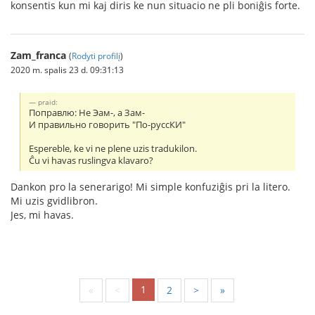
konsentis kun mi kaj diris ke nun situacio ne pli boniĝis forte.
Zam_franca
(
Rodyti profilį
)
2020 m. spalis 23 d. 09:31:13
praid:
Поправлю: Не Эам-, а Зам-
И правильно говорить "По-руссКИ"
Espereble, ke vi ne plene uzis tradukilon.
Ĉu vi havas ruslingva klavaro?
Dankon pro la senerarigo! Mi simple konfuziĝis pri la litero.
Mi uzis gvidlibron.
Jes, mi havas.
1
«
<
2
>
»