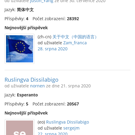
od uživatele
Justin_Yang
ze dne 30. července 2020
Jazyk:
简体中文
Příspěvky:
4
Počet zobrazení:
28392
Nejnovější příspěvek
(zh-cn)
关于中文（中国的语言）
od uživatele
Zam_franca
28. srpna 2020
Ruslingva Dissilabigo
od uživatele
nornen
ze dne 21. srpna 2020
Jazyk:
Esperanto
Příspěvky:
5
Počet zobrazení:
20567
Nejnovější příspěvek
(eo)
Ruslingva Dissilabigo
od uživatele
sergejm
22. srpna 2020