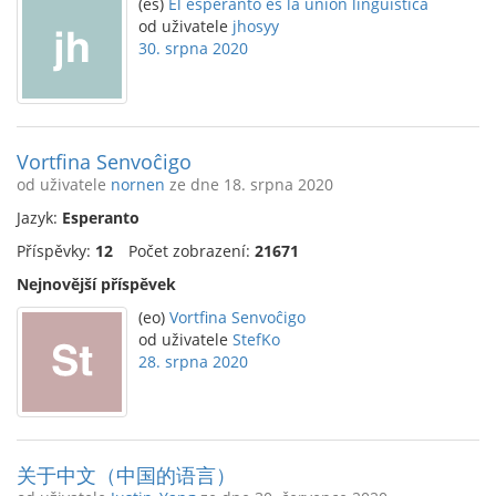
(es)
El esperanto es la unión lingüística
od uživatele
jhosyy
30. srpna 2020
Vortfina Senvoĉigo
od uživatele
nornen
ze dne 18. srpna 2020
Jazyk:
Esperanto
Příspěvky:
12
Počet zobrazení:
21671
Nejnovější příspěvek
(eo)
Vortfina Senvoĉigo
od uživatele
StefKo
28. srpna 2020
关于中文（中国的语言）