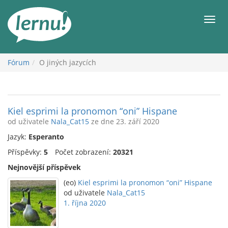
Přejít
k
Men
obsahu
Fórum
O jiných jazycích
Kiel esprimi la pronomon “oni” Hispane
od uživatele
Nala_Cat15
ze dne 23. září 2020
Jazyk:
Esperanto
Příspěvky:
5
Počet zobrazení:
20321
Nejnovější příspěvek
(eo)
Kiel esprimi la pronomon “oni” Hispane
od uživatele
Nala_Cat15
1. října 2020