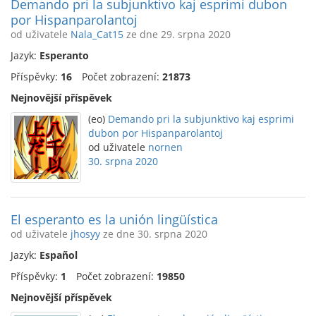
Demando pri la subjunktivo kaj esprimi dubon
por Hispanparolantoj
od uživatele
Nala_Cat15
ze dne 29. srpna 2020
Jazyk:
Esperanto
Příspěvky:
16
Počet zobrazení:
21873
Nejnovější příspěvek
(eo)
Demando pri la subjunktivo kaj esprimi
dubon por Hispanparolantoj
od uživatele
nornen
30. srpna 2020
El esperanto es la unión lingüística
od uživatele
jhosyy
ze dne 30. srpna 2020
Jazyk:
Español
Příspěvky:
1
Počet zobrazení:
19850
Nejnovější příspěvek