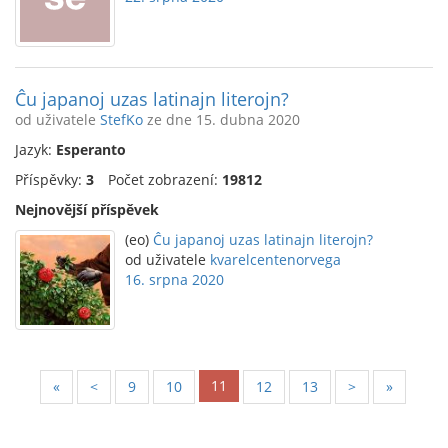
Ĉu japanoj uzas latinajn literojn?
od uživatele
StefKo
ze dne 15. dubna 2020
Jazyk:
Esperanto
Příspěvky:
3
Počet zobrazení:
19812
Nejnovější příspěvek
(eo)
Ĉu japanoj uzas latinajn literojn?
od uživatele
kvarelcentenorvega
16. srpna 2020
11
«
<
9
10
12
13
>
»