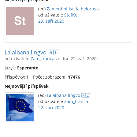
(eo)
Zamenhof kaj la belorusa
od uživatele
StefKo
29. září 2020
La albana lingvo 🇦🇱
od uživatele
Zam_franca
ze dne 22. září 2020
Jazyk:
Esperanto
Příspěvky:
1
Počet zobrazení:
17476
Nejnovější příspěvek
(eo)
La albana lingvo 🇦🇱
od uživatele
Zam_franca
22. září 2020