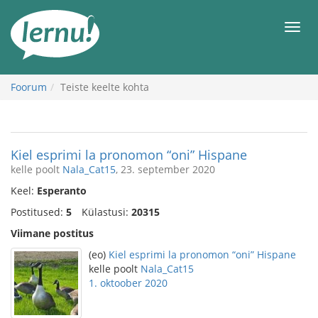
Sisu
juurde
Men
Foorum
Teiste keelte kohta
Kiel esprimi la pronomon “oni” Hispane
kelle poolt
Nala_Cat15
, 23. september 2020
Keel:
Esperanto
Postitused:
5
Külastusi:
20315
Viimane postitus
(eo)
Kiel esprimi la pronomon “oni” Hispane
kelle poolt
Nala_Cat15
1. oktoober 2020