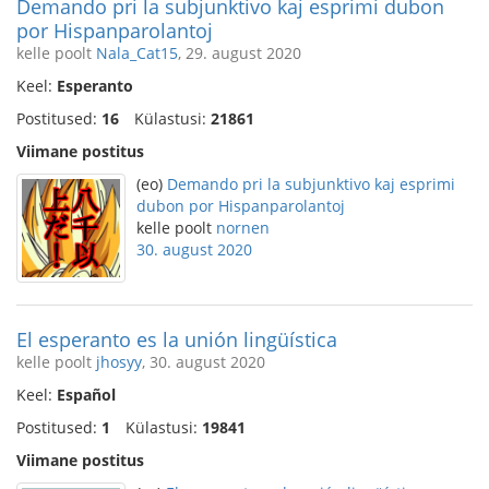
Demando pri la subjunktivo kaj esprimi dubon
por Hispanparolantoj
kelle poolt
Nala_Cat15
, 29. august 2020
Keel:
Esperanto
Postitused:
16
Külastusi:
21861
Viimane postitus
(eo)
Demando pri la subjunktivo kaj esprimi
dubon por Hispanparolantoj
kelle poolt
nornen
30. august 2020
El esperanto es la unión lingüística
kelle poolt
jhosyy
, 30. august 2020
Keel:
Español
Postitused:
1
Külastusi:
19841
Viimane postitus