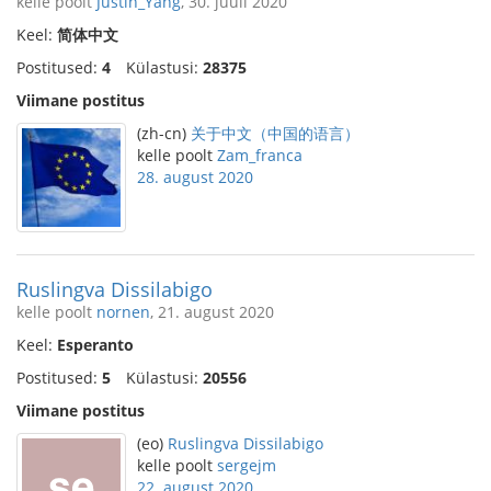
kelle poolt
Justin_Yang
, 30. juuli 2020
Keel:
简体中文
Postitused:
4
Külastusi:
28375
Viimane postitus
(zh-cn)
关于中文（中国的语言）
kelle poolt
Zam_franca
28. august 2020
Ruslingva Dissilabigo
kelle poolt
nornen
, 21. august 2020
Keel:
Esperanto
Postitused:
5
Külastusi:
20556
Viimane postitus
(eo)
Ruslingva Dissilabigo
kelle poolt
sergejm
22. august 2020