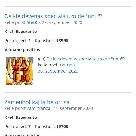
De kie devenas speciala uzo de "unu"?
kelle poolt
StefKo
, 29. september 2020
Keel:
Esperanto
Postitused:
2
Külastusi:
18996
Viimane postitus
(eo)
De kie devenas speciala uzo de "unu"?
kelle poolt
nornen
30. september 2020
Zamenhof kaj la belorusa
kelle poolt
Zam_franca
, 27. september 2020
Keel:
Esperanto
Postitused:
7
Külastusi:
19705
Viimane postitus