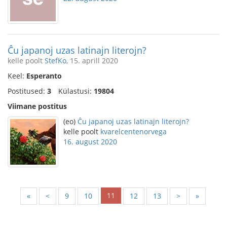
Ĉu japanoj uzas latinajn literojn?
kelle poolt
StefKo
, 15. aprill 2020
Keel:
Esperanto
Postitused:
3
Külastusi:
19804
Viimane postitus
(eo)
Ĉu japanoj uzas latinajn literojn?
kelle poolt
kvarelcentenorvega
16. august 2020
11
«
<
9
10
12
13
>
»