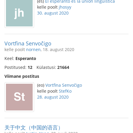
(es)
El esperanto es la unión lingüística
kelle poolt
jhosyy
30. august 2020
Vortfina Senvoĉigo
kelle poolt
nornen
, 18. august 2020
Keel:
Esperanto
Postitused:
12
Külastusi:
21664
Viimane postitus
(eo)
Vortfina Senvoĉigo
kelle poolt
StefKo
28. august 2020
关于中文（中国的语言）