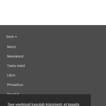
Eesti
Meist
Meeskond
Toeta meid
Libro
Privaatsus
Reeglid
Võta meiega ühendust
See veebisait kasutab küpsiseid, et tagada