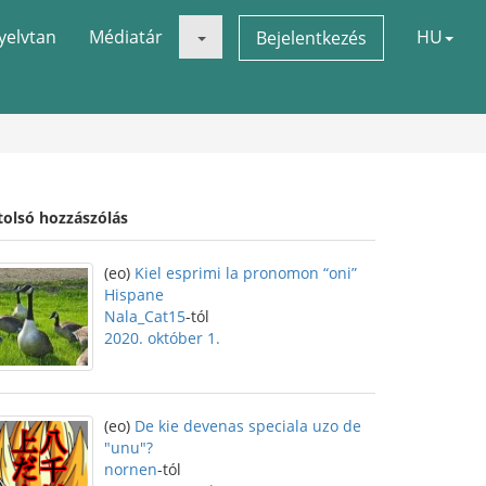
yelvtan
Médiatár
HU
Bejelentkezés
tolsó hozzászólás
(eo)
Kiel esprimi la pronomon “oni”
Hispane
Nala_Cat15
-tól
2020. október 1.
(eo)
De kie devenas speciala uzo de
"unu"?
nornen
-tól