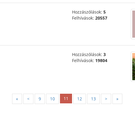
Hozzászólások:
5
Felhívások:
20557
Hozzászólások:
3
Felhívások:
19804
11
«
<
9
10
12
13
>
»