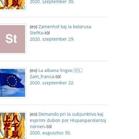
2020. szeptember 30.
(eo)
Zamenhof kaj la belorusa
StefKo
-tól
2020. szeptember 29.
(eo)
La albana lingvo 🇦🇱
Zam_franca
-tól
2020. szeptember 22.
(eo)
Demando pri la subjunktivo kaj
esprimi dubon por Hispanparolantoj
nornen
-tól
2020. augusztus 30.