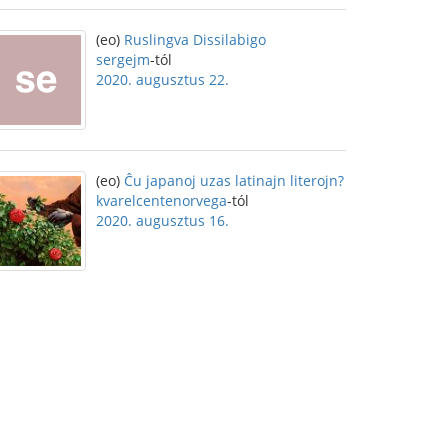
(eo)
Ruslingva Dissilabigo
sergejm
-tól
2020. augusztus 22.
(eo)
Ĉu japanoj uzas latinajn literojn?
kvarelcentenorvega
-tól
2020. augusztus 16.