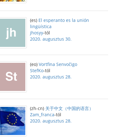
(es)
El esperanto es la unión
lingüística
jhosyy
-tól
2020. augusztus 30.
(eo)
Vortfina Senvoĉigo
StefKo
-tól
2020. augusztus 28.
(zh-cn)
关于中文（中国的语言）
Zam_franca
-tól
2020. augusztus 28.