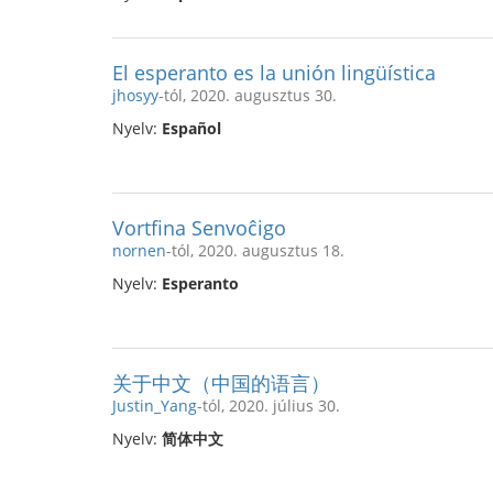
El esperanto es la unión lingüística
jhosyy
-tól, 2020. augusztus 30.
Nyelv:
Español
Vortfina Senvoĉigo
nornen
-tól, 2020. augusztus 18.
Nyelv:
Esperanto
关于中文（中国的语言）
Justin_Yang
-tól, 2020. július 30.
Nyelv:
简体中文