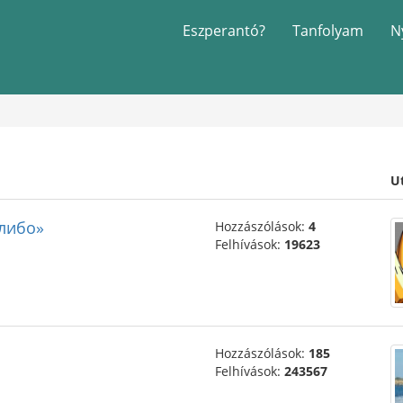
Eszperantó?
Tanfolyam
N
U
–либо»
Hozzászólások:
4
Felhívások:
19623
Hozzászólások:
185
Felhívások:
243567