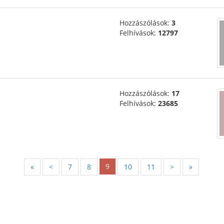
Hozzászólások:
3
Felhívások:
12797
Hozzászólások:
17
Felhívások:
23685
9
«
<
7
8
10
11
>
»