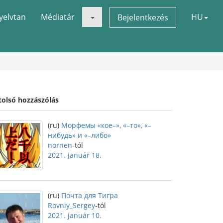
yelvtan
Médiatár
HU
Bejelentkezés
tolsó hozzászólás
(ru)
Морфемы «кое–», «–то», «–
нибудь» и «–либо»
nornen
-tól
2021. január 18.
(ru)
Почта для Тигра
Rovniy_Sergey
-tól
2021. január 10.