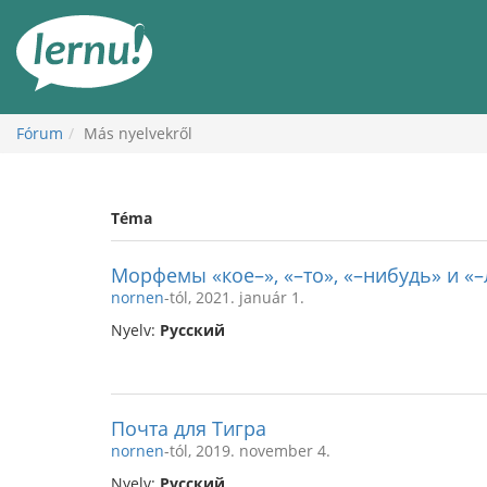
Tartalom
Fórum
Más nyelvekről
Téma
Морфемы «кое–», «–то», «–нибудь» и «
nornen
-tól, 2021. január 1.
Nyelv:
Русский
Почта для Тигра
nornen
-tól, 2019. november 4.
Nyelv:
Русский