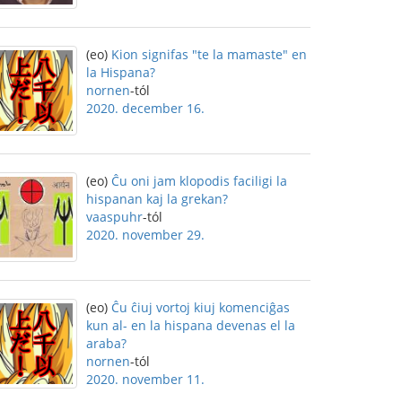
(eo)
Kion signifas "te la mamaste" en
la Hispana?
nornen
-tól
2020. december 16.
(eo)
Ĉu oni jam klopodis faciligi la
hispanan kaj la grekan?
vaaspuhr
-tól
2020. november 29.
(eo)
Ĉu ĉiuj vortoj kiuj komenciĝas
kun al- en la hispana devenas el la
araba?
nornen
-tól
2020. november 11.