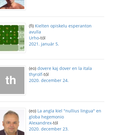
(fi)
Kielten opiskelu esperanton
avulla
Urho
-tól
2021. január 5.
(eo)
dovere kaj dover en la itala
thyrolf
-tól
2020. december 24.
(eo)
La angla kiel "nullius lingua" en
globa hegemonio
Alexandrex
-tól
2020. december 23.