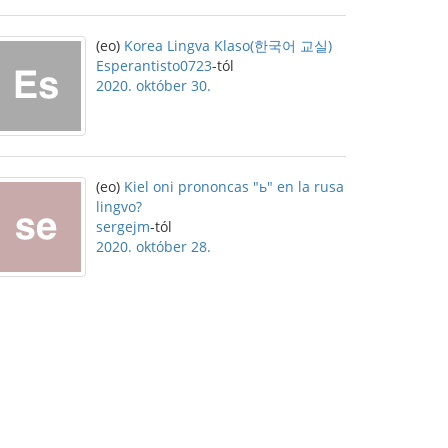
(eo)
Korea Lingva Klaso(한국어 교실)
Esperantisto0723
-tól
2020. október 30.
(eo)
Kiel oni prononcas "ь" en la rusa
lingvo?
sergejm
-tól
2020. október 28.