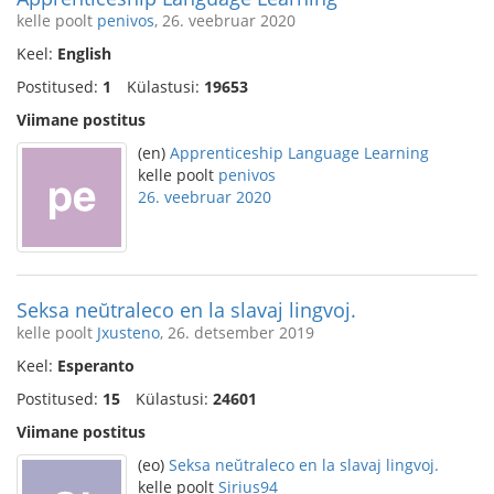
kelle poolt
penivos
, 26. veebruar 2020
Keel:
English
Postitused:
1
Külastusi:
19653
Viimane postitus
(en)
Apprenticeship Language Learning
kelle poolt
penivos
26. veebruar 2020
Seksa neŭtraleco en la slavaj lingvoj.
kelle poolt
Jxusteno
, 26. detsember 2019
Keel:
Esperanto
Postitused:
15
Külastusi:
24601
Viimane postitus
(eo)
Seksa neŭtraleco en la slavaj lingvoj.
kelle poolt
Sirius94