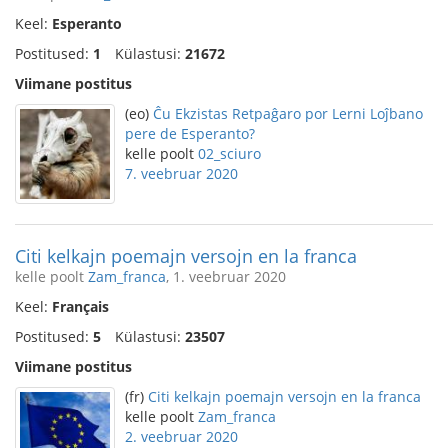
Keel:
Esperanto
Postitused:
1
Külastusi:
21672
Viimane postitus
(eo)
Ĉu Ekzistas Retpaĝaro por Lerni Loĵbano
pere de Esperanto?
kelle poolt
02_sciuro
7. veebruar 2020
Citi kelkajn poemajn versojn en la franca
kelle poolt
Zam_franca
, 1. veebruar 2020
Keel:
Français
Postitused:
5
Külastusi:
23507
Viimane postitus
(fr)
Citi kelkajn poemajn versojn en la franca
kelle poolt
Zam_franca
2. veebruar 2020