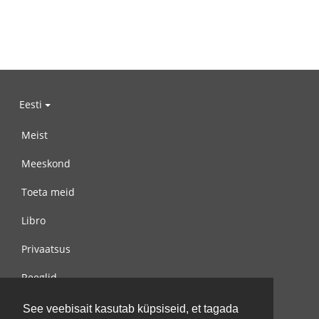
Eesti
Meist
Meeskond
Toeta meid
Libro
Privaatsus
Reeglid
Võta meiega ühendust
See veebisait kasutab küpsiseid, et tagada