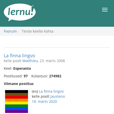
Sisu
juurde
Men
Foorum
Teiste keelte kohta
La finna lingvo
kelle poolt
Matthieu
, 23. märts 2008
Keel:
Esperanto
Postitused:
97
Külastusi:
274982
Viimane postitus
(eo)
La finna lingvo
kelle poolt
Jxusteno
18. märts 2020