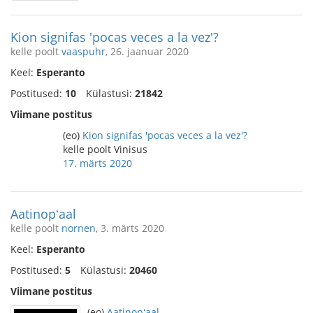
Kion signifas 'pocas veces a la vez'?
kelle poolt
vaaspuhr
, 26. jaanuar 2020
Keel:
Esperanto
Postitused:
10
Külastusi:
21842
Viimane postitus
(eo)
Kion signifas 'pocas veces a la vez'?
kelle poolt Vinisus
17. märts 2020
Aatinopʻaal
kelle poolt
nornen
, 3. märts 2020
Keel:
Esperanto
Postitused:
5
Külastusi:
20460
Viimane postitus
(eo)
Aatinopʻaal