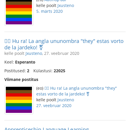
kelle poolt
Jxusteno
5. märts 2020
🏳️‍🌈 Hu ra! La angla ununombra "they" estas vorto
de la jardeko! ⚧️
kelle poolt
Jxusteno
, 27. veebruar 2020
Keel:
Esperanto
Postitused:
2
Külastusi:
22025
Viimane postitus
(eo)
🏳️‍🌈 Hu ra! La angla ununombra "they"
estas vorto de la jardeko! ⚧️
kelle poolt
Jxusteno
27. veebruar 2020
Apprenticeship Language Learning