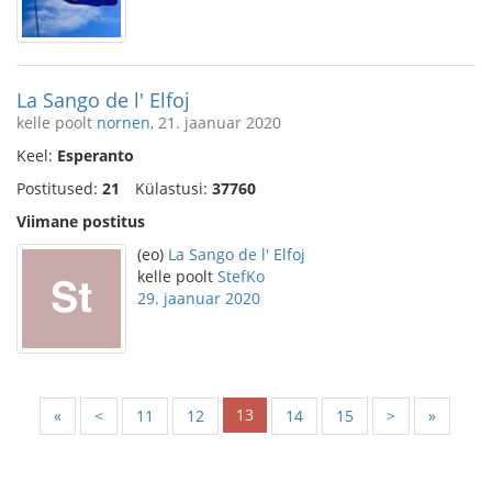
La Sango de l' Elfoj
kelle poolt
nornen
, 21. jaanuar 2020
Keel:
Esperanto
Postitused:
21
Külastusi:
37760
Viimane postitus
(eo)
La Sango de l' Elfoj
kelle poolt
StefKo
29. jaanuar 2020
13
«
<
11
12
14
15
>
»