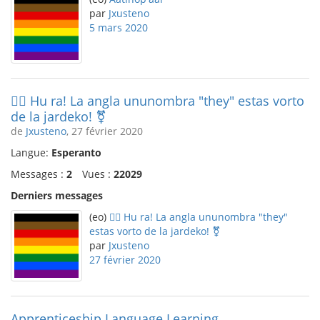
par
Jxusteno
5 mars 2020
🏳️‍🌈 Hu ra! La angla ununombra "they" estas vorto
de la jardeko! ⚧️
de
Jxusteno
, 27 février 2020
Langue:
Esperanto
Messages :
2
Vues :
22029
Derniers messages
(eo)
🏳️‍🌈 Hu ra! La angla ununombra "they"
estas vorto de la jardeko! ⚧️
par
Jxusteno
27 février 2020
Apprenticeship Language Learning