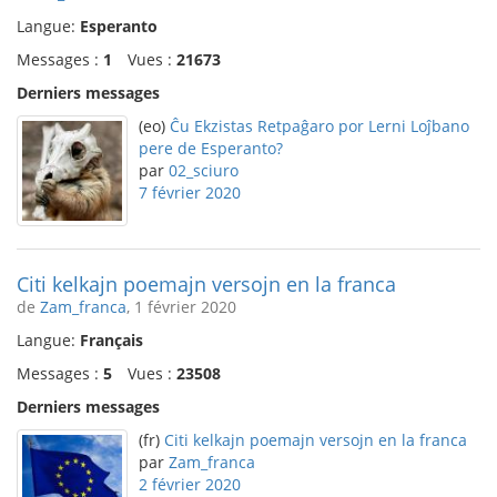
Langue:
Esperanto
Messages :
1
Vues :
21673
Derniers messages
(eo)
Ĉu Ekzistas Retpaĝaro por Lerni Loĵbano
pere de Esperanto?
par
02_sciuro
7 février 2020
Citi kelkajn poemajn versojn en la franca
de
Zam_franca
, 1 février 2020
Langue:
Français
Messages :
5
Vues :
23508
Derniers messages
(fr)
Citi kelkajn poemajn versojn en la franca
par
Zam_franca
2 février 2020