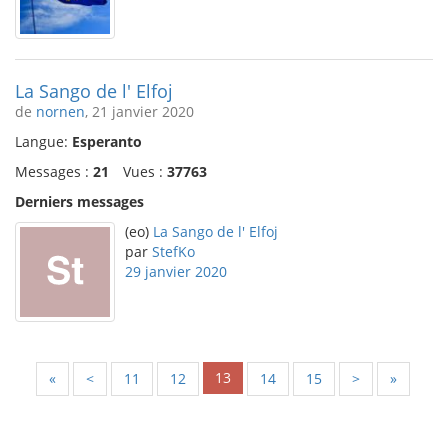
La Sango de l' Elfoj
de
nornen
, 21 janvier 2020
Langue:
Esperanto
Messages :
21
Vues :
37763
Derniers messages
(eo)
La Sango de l' Elfoj
par
StefKo
29 janvier 2020
13
«
<
11
12
14
15
>
»