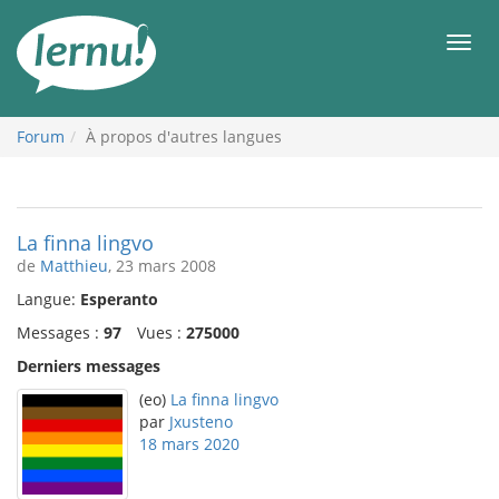
Aller
au
Men
contenu
Forum
À propos d'autres langues
La finna lingvo
de
Matthieu
, 23 mars 2008
Langue:
Esperanto
Messages :
97
Vues :
275000
Derniers messages
(eo)
La finna lingvo
par
Jxusteno
18 mars 2020