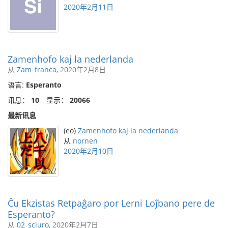
2020年2月11日
Zamenhofo kaj la nederlanda
从
Zam_franca
, 2020年2月8日
语言:
Esperanto
讯息：
10
显示：
20066
最新讯息
(eo)
Zamenhofo kaj la nederlanda
从
nornen
2020年2月10日
Ĉu Ekzistas Retpaĝaro por Lerni Loĵbano pere de
Esperanto?
从
02_sciuro
, 2020年2月7日