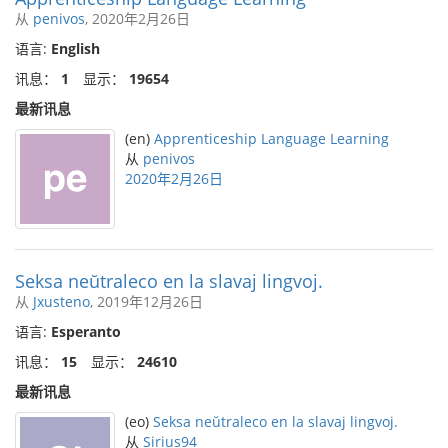
从
penivos
, 2020年2月26日
语言:
English
讯息：
1
显示：
19654
最新讯息
(en)
Apprenticeship Language Learning
从
penivos
2020年2月26日
Seksa neŭtraleco en la slavaj lingvoj.
从
Jxusteno
, 2019年12月26日
语言:
Esperanto
讯息：
15
显示：
24610
最新讯息
(eo)
Seksa neŭtraleco en la slavaj lingvoj.
从
Sirius94