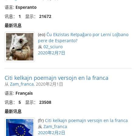
语言:
Esperanto
讯息：
1
显示：
21672
最新讯息
(eo)
Ĉu Ekzistas Retpaĝaro por Lerni Loĵbano
pere de Esperanto?
从
02_sciuro
2020年2月7日
Citi kelkajn poemajn versojn en la franca
从
Zam_franca
, 2020年2月1日
语言:
Français
讯息：
5
显示：
23508
最新讯息
(fr)
Citi kelkajn poemajn versojn en la franca
从
Zam_franca
2020年2月2日