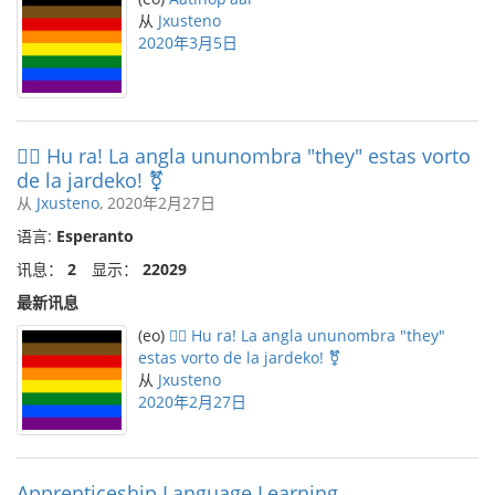
从
Jxusteno
2020年3月5日
🏳️‍🌈 Hu ra! La angla ununombra "they" estas vorto
de la jardeko! ⚧️
从
Jxusteno
, 2020年2月27日
语言:
Esperanto
讯息：
2
显示：
22029
最新讯息
(eo)
🏳️‍🌈 Hu ra! La angla ununombra "they"
estas vorto de la jardeko! ⚧️
从
Jxusteno
2020年2月27日
Apprenticeship Language Learning