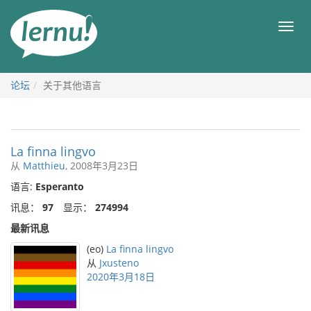
去
目
目
錄
录
頁
论坛
关于其他语言
La finna lingvo
从
Matthieu
, 2008年3月23日
语言:
Esperanto
讯息：
97
显示：
274994
最新讯息
(eo)
La finna lingvo
从
Jxusteno
2020年3月18日