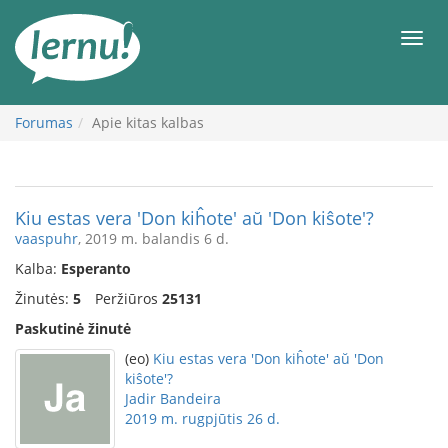
Į
turinį
Meni
Forumas
Apie kitas kalbas
Kiu estas vera 'Don kiĥote' aŭ 'Don kiŝote'?
vaaspuhr
, 2019 m. balandis 6 d.
Kalba:
Esperanto
Žinutės:
5
Peržiūros
25131
Paskutinė žinutė
(eo)
Kiu estas vera 'Don kiĥote' aŭ 'Don
kiŝote'?
Jadir Bandeira
2019 m. rugpjūtis 26 d.