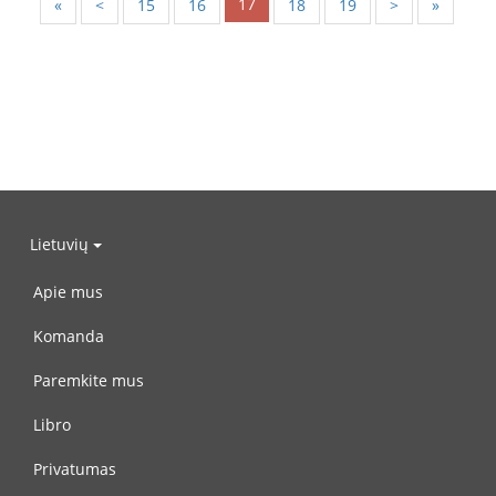
17
«
<
15
16
18
19
>
»
Lietuvių
Apie mus
Komanda
Paremkite mus
Libro
Privatumas