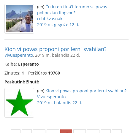
(eo)
Ĉu iu en tiu-ĉi forumo scipovas
polinezian lingvon?
robbkvasnak
2019 m. gegužė 12 d.
Kion vi povas proponi por lerni svahilan?
Vivuesperanto
, 2019 m. balandis 22 d.
Kalba:
Esperanto
Žinutės:
1
Peržiūros
19760
Paskutinė žinutė
(eo)
Kion vi povas proponi por lerni svahilan?
Vivuesperanto
2019 m. balandis 22 d.