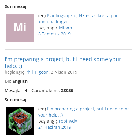
Son mesaj
(eo)
Planlingvoj kiuj NE estas kreita por
komuna lingvo
başlangıç
Miono
6 Temmuz 2019
I'm preparing a project, but I need some your
help. ;)
başlangıç
Phil_Pigeon
, 2 Nisan 2019
Dil:
English
Mesajlar:
4
Görüntüleme:
23055
Son mesaj
(en)
I'm preparing a project, but I need some
your help. ;)
başlangıç
robinvdv
21 Haziran 2019