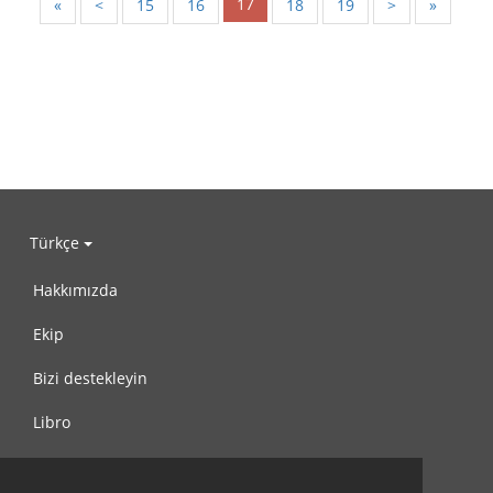
17
«
<
15
16
18
19
>
»
Türkçe
Hakkımızda
Ekip
Bizi destekleyin
Libro
Gizlilik Politikası