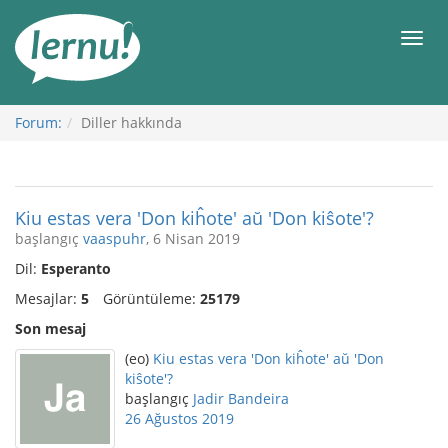
İçerik
Görüntüleme
Men
Forum:
Diller hakkında
Kiu estas vera 'Don kiĥote' aŭ 'Don kiŝote'?
başlangıç
vaaspuhr
, 6 Nisan 2019
Dil:
Esperanto
Mesajlar:
5
Görüntüleme:
25179
Son mesaj
(eo)
Kiu estas vera 'Don kiĥote' aŭ 'Don
kiŝote'?
başlangıç
Jadir Bandeira
26 Ağustos 2019