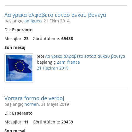
Λα γρεκα αλφαβετο εστασ ανκαυ βονεγα
başlangıç
amigueo
, 21 Ekim 2014
Dil:
Esperanto
Mesajlar:
23
Görüntüleme:
69438
Son mesaj
(eo)
Λα γρεκα αλφαβετο εστασ ανκαυ βονεγα
başlangıç
Zam_franca
21 Haziran 2019
Vortara formo de verboj
başlangıç
nornen
, 31 Mayıs 2019
Dil:
Esperanto
Mesajlar:
11
Görüntüleme:
29459
Son mesaj