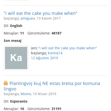
"i will eat the cake you make when"
başlangıç
amigueo
, 13 Kasım 2017
Dil:
English
Mesajlar:
11
Görüntüleme:
48187
Son mesaj
(en)
"i will eat the cake you make when"
başlangıç
Kantoj14
12 Ağustos 2019
Planlingvoj kiuj NE estas kreita por komuna
lingvo
başlangıç
Miono
, 19 Nisan 2019
Dil:
Esperanto
Mesajlar:
10
Görüntüleme:
31191