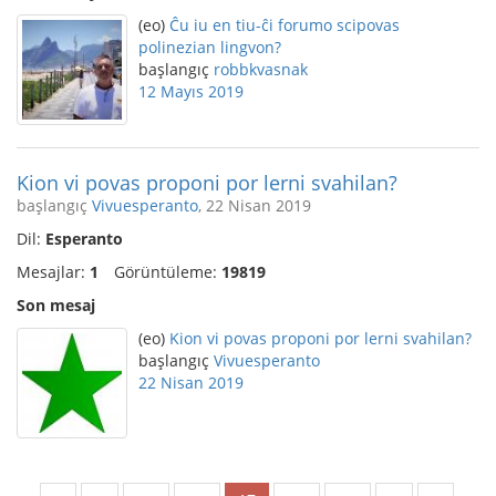
(eo)
Ĉu iu en tiu-ĉi forumo scipovas
polinezian lingvon?
başlangıç
robbkvasnak
12 Mayıs 2019
Kion vi povas proponi por lerni svahilan?
başlangıç
Vivuesperanto
, 22 Nisan 2019
Dil:
Esperanto
Mesajlar:
1
Görüntüleme:
19819
Son mesaj
(eo)
Kion vi povas proponi por lerni svahilan?
başlangıç
Vivuesperanto
22 Nisan 2019