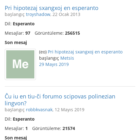
Pri hipotezaj sxangxoj en esperanto
başlangıç
troyshadow
, 22 Ocak 2013
Dil:
Esperanto
Mesajlar:
97
Görüntüleme:
256515
Son mesaj
(eo)
Pri hipotezaj sxangxoj en esperanto
başlangıç
Metsis
29 Mayıs 2019
Ĉu iu en tiu-ĉi forumo scipovas polinezian
lingvon?
başlangıç
robbkvasnak
, 12 Mayıs 2019
Dil:
Esperanto
Mesajlar:
1
Görüntüleme:
21574
Son mesaj