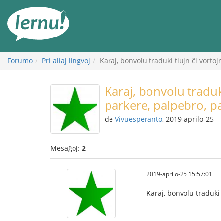
Al
la
enhavo
Forumo
Pri aliaj lingvoj
Karaj, bonvolu traduki tiujn ĉi vort
Karaj, bonvolu traduk
parkere, palpebro, p
de
Vivuesperanto
, 2019-aprilo-25
Mesaĝoj:
2
2019-aprilo-25 15:57:01
Karaj, bonvolu traduki