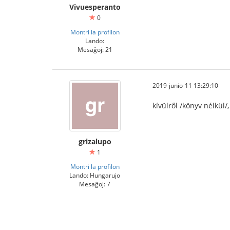
Vivuesperanto
0
Montri la profilon
Lando:
Mesaĝoj: 21
2019-junio-11 13:29:10
kívülről /könyv nélkül/
grizalupo
1
Montri la profilon
Lando: Hungarujo
Mesaĝoj: 7