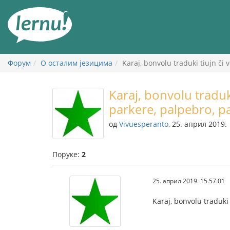
У
садржају
Форум
О осталим језицима
Karaj, bonvolu traduki tiujn ĉi
Karaj, bonvolu traduk
parkere, palpebro, p
од
Vivuesperanto
, 25. април 2019.
Поруке:
2
25. април 2019. 15.57.01
Karaj, bonvolu traduki