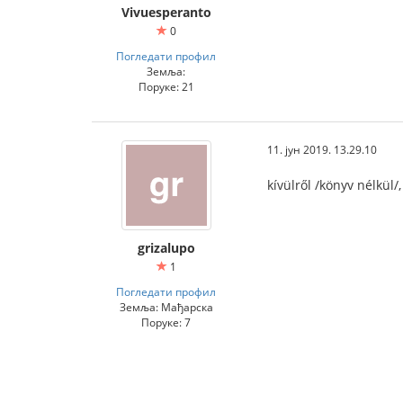
Vivuesperanto
0
Погледати профил
Земља:
Поруке: 21
11. јун 2019. 13.29.10
kívülről /könyv nélkül/
grizalupo
1
Погледати профил
Земља: Мађарска
Поруке: 7