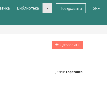
атика
Библиотека
SR
Поздравити
Одговорити
Језик:
Esperanto