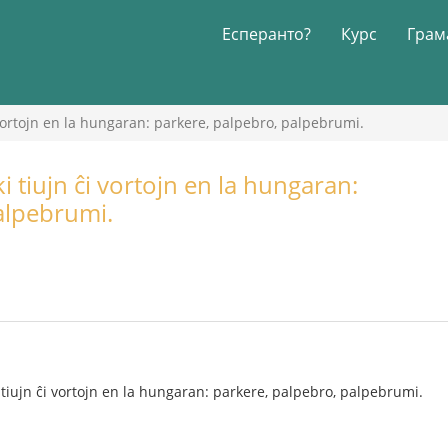
Есперанто?
Курс
Грам
 vortojn en la hungaran: parkere, palpebro, palpebrumi.
i tiujn ĉi vortojn en la hungaran:
alpebrumi.
 tiujn ĉi vortojn en la hungaran: parkere, palpebro, palpebrumi.