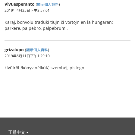
Vivuesperanto
(
顯示個人資料
)
2019年4月25日下午3:57:01
Karaj, bonvolu traduki tiujn ĉi vortojn en la hungaran:
parkere, palpebro, palpebrumi.
grizalupo
(
顯示個人資料
)
2019年6月11日下午1:29:10
kívülről /könyv nélkül/, szemhéj, pislogni
正體中文