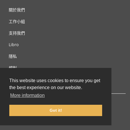
關於我們
工作小組
支持我們
Libro
隱私
規則
連絡我們
This website uses cookies to ensure you get
the best experience on our website.
More information
Got it!
© 2002-2026 lernu.net |
Impressum