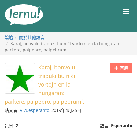
前
往
目
目
錄
錄
論壇
關於其他語言
Karaj, bonvolu traduki tiujn ĉi vortojn en la hungaran:
parkere, palpebro, palpebrumi.
Karaj, bonvolu
回應
traduki tiujn ĉi
vortojn en la
hungaran:
parkere, palpebro, palpebrumi.
貼文者:
Vivuesperanto
, 2019年4月25日
訊息:
2
語言:
Esperanto