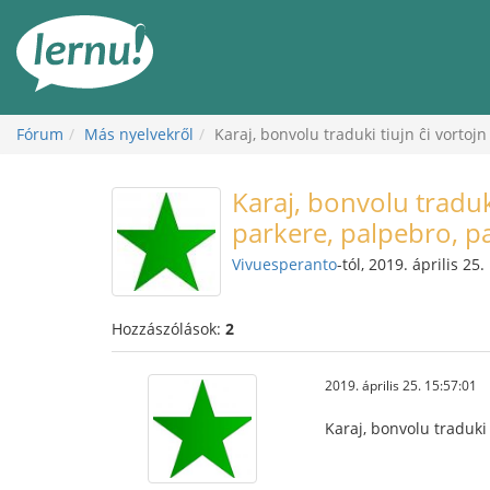
Tartalom
Fórum
Más nyelvekről
Karaj, bonvolu traduki tiujn ĉi vorto
Karaj, bonvolu traduk
parkere, palpebro, p
Vivuesperanto
-tól, 2019. április 25.
Hozzászólások:
2
2019. április 25. 15:57:01
Karaj, bonvolu traduki