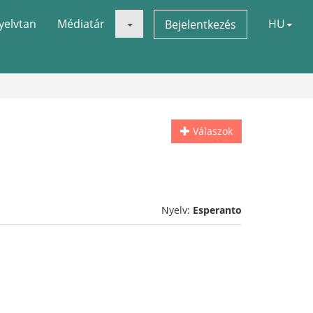
yelvtan
Médiatár
HU
Bejelentkezés
Válaszok
Nyelv:
Esperanto