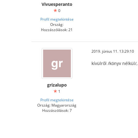
Vivuesperanto
0
Profil megtekintése
Ország:
Hozzászólások: 21
2019. június 11. 13:29:10
kívülről /könyv nélkül/
grizalupo
1
Profil megtekintése
Ország: Magyarország
Hozzászólások: 7