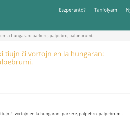
Eszperantó?
Tanfolyam
N
jn en la hungaran: parkere, palpebro, palpebrumi.
i tiujn ĉi vortojn en la hungaran:
alpebrumi.
 tiujn ĉi vortojn en la hungaran: parkere, palpebro, palpebrumi.