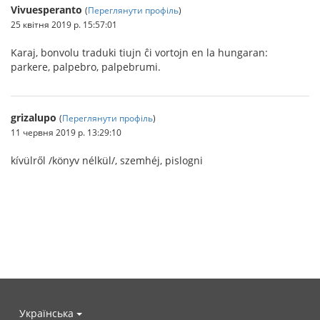
Vivuesperanto
(
Переглянути профіль
)
25 квітня 2019 р. 15:57:01
Karaj, bonvolu traduki tiujn ĉi vortojn en la hungaran:
parkere, palpebro, palpebrumi.
grizalupo
(
Переглянути профіль
)
11 червня 2019 р. 13:29:10
kívülről /könyv nélkül/, szemhéj, pislogni
Українська