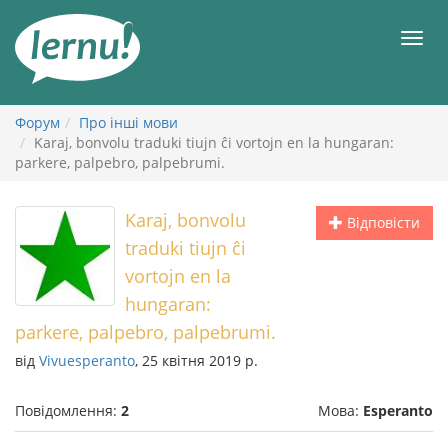
До
змісту
Мен
Форум
Про інші мови
Karaj, bonvolu traduki tiujn ĉi vortojn en la hungaran:
parkere, palpebro, palpebrumi.
Karaj, bonvolu
Відповісти
traduki tiujn ĉi
vortojn en la
hungaran:
parkere, palpebro, palpebrumi.
від
Vivuesperanto
, 25 квітня 2019 р.
Повідомлення:
2
Мова:
Esperanto